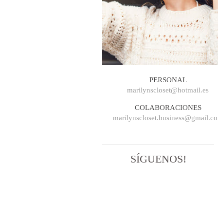
PERSONAL
marilynscloset@hotmail.es
COLABORACIONES
marilynscloset.business@gmail.c
SÍGUENOS!