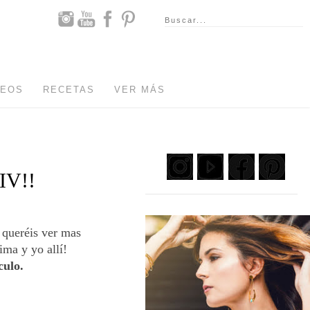
DEOS
RECETAS
VER MÁS
V!!
 queréis ver mas
ima y yo allí!
culo.