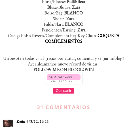
Blusa/Blouse:
Pull&Bear
B
lusa/Blouse:
Zara
Bolso/Bag:
BLANCO
Shorts:
Zara
Falda/Skirt:
BLANCO
Pendientes/Earring:
Zara
Cuelga bolso-llavero/Complement bag-Key Chain:
COQUETA
COMPLEMENTOS
Un besote a todas y mil gracias por visitar, comentar y seguir mi blog!!
Ayer alcanzamos nuevo récord de visitas!
FOLLOW ME ON BLOGLOVIN
Compartir
31 COMENTARIOS
Katia
6/3/12, 16:26