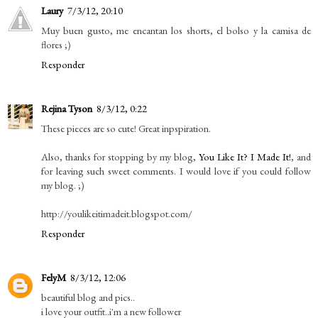
Laury
7/3/12, 20:10
Muy buen gusto, me encantan los shorts, el bolso y la camisa de
flores ;)
Responder
Rejina Tyson
8/3/12, 0:22
These pieces are so cute! Great inpspiration.
Also, thanks for stopping by my blog,
You Like It? I Made It!
, and
for leaving such sweet comments. I would love if you could follow
my blog. ;)
http://youlikeitimadeit.blogspot.com/
Responder
FelyM
8/3/12, 12:06
beautiful blog and pics..
i love your outfit..i'm a new follower