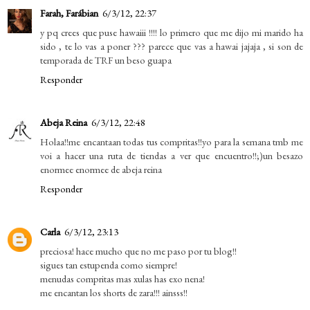
Farah, Farábian
6/3/12, 22:37
y pq crees que puse hawaiii !!!! lo primero que me dijo mi marido ha
sido , te lo vas a poner ??? parece que vas a hawai jajaja , si son de
temporada de TRF un beso guapa
Responder
Abeja Reina
6/3/12, 22:48
Holaa!!me encantaan todas tus compritas!!yo para la semana tmb me
voi a hacer una ruta de tiendas a ver que encuentro!!;)un besazo
enormee enormee de abeja reina
Responder
Carla
6/3/12, 23:13
preciosa! hace mucho que no me paso por tu blog!!
sigues tan estupenda como siempre!
menudas compritas mas xulas has exo nena!
me encantan los shorts de zara!!! ainsss!!