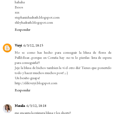
hahaha
Besos
xxx
stephaniehadrath.blogspot.com
shbyhadrath.blogspot.com
Responder
Veryi
6/3/12, 18:15
No se como has hecho para conseguir la blusa de flores de
Pull&Bear...porque en Coruña hay -no te lo pierdas- lista de espera
para conseguirla!!!
Jeje la blusa de bichos tambien la vi el otro día! Tienes que ponertelo
todo y hacer muchos muchos post! ;-)
Un besiño guapa!
http://eldeveryi.blogspot.com
Responder
Natalia
6/3/12, 18:18
me encanta la primera blusa y los shorts!!