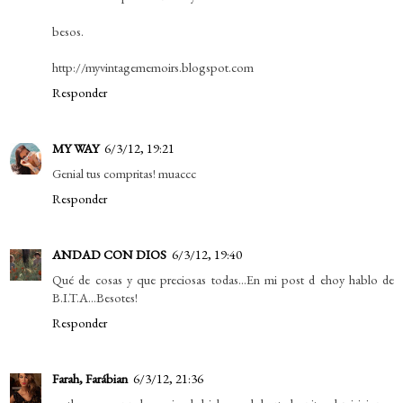
besos.
http://myvintagememoirs.blogspot.com
Responder
MY WAY
6/3/12, 19:21
Genial tus compritas! muaccc
Responder
ANDAD CON DIOS
6/3/12, 19:40
Qué de cosas y que preciosas todas...En mi post d ehoy hablo de
B.I.T.A...Besotes!
Responder
Farah, Farábian
6/3/12, 21:36