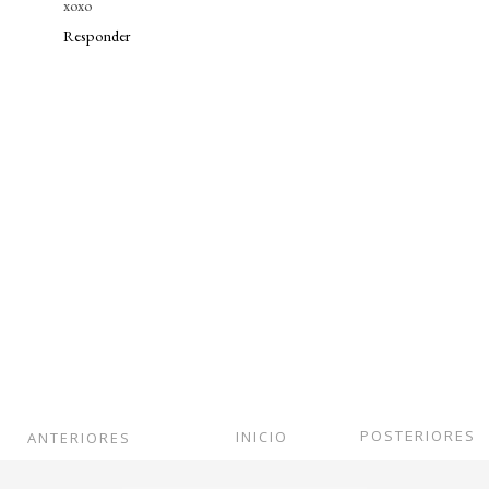
xoxo
Responder
POSTERIORES
INICIO
ANTERIORES
Ver versión web