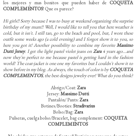
los mejores y mas bonitos que pueden haber de
COQUETA
COMPLEMENTOS
! Que os parece?
Hi girls!! Sorry because I was to busy at weekend organizing the surprise
birthday of my mum!! Well, I would like to tell you that here weather is
cold, but it isn't. I still tan, go to the beach and pool, but, I wore these
outfit some weeks ago (a cold evening) and I forgot show it to you, so
here you got it! Another possibility to combine my favorite
Massimo
Dutti Jersey
. I get the light pastel violet jeans on
Zara
4 years ago...and
now they're perfect to me because pastel is getting hard in the fashion
world! The coat-jacket is one one my favorites but I couldn't show it to
show before in my blog. As always, the touch of color is by
COQUETA
COMPLEMENTOS
, the best designs jewelry ever! What do you think?
Abrigo/Coat:
Zara
Jersey:
Massimo Dutti
Pantalón/ Pants:
Zara
Botines/Booties:
Stradivarius
Bolso/Bag:
Zara
Pulseras, cuelga bolso/Bracelet, bag complement:
COQUETA
COMPLEMENTOS