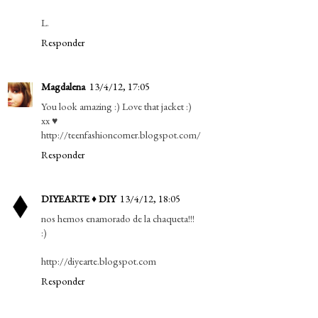
L.
Responder
Magdalena
13/4/12, 17:05
You look amazing :) Love that jacket :)
xx ♥
http://teenfashioncorner.blogspot.com/
Responder
DIYEARTE ♦ DIY
13/4/12, 18:05
nos hemos enamorado de la chaqueta!!!
:)
http://diyearte.blogspot.com
Responder