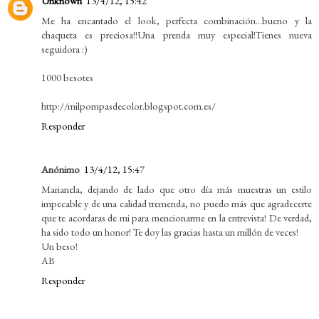
Unknown
13/4/12, 15:42
Me ha encantado el look, perfecta combinación...bueno y la
chaqueta es preciosa!!Una prenda muy especial!Tienes nueva
seguidora :)
1000 besotes
http://milpompasdecolor.blogspot.com.es/
Responder
Anónimo
13/4/12, 15:47
Marianela, dejando de lado que otro día más muestras un estilo
impecable y de una calidad tremenda, no puedo más que agradecerte
que te acordaras de mi para mencionarme en la entrevista! De verdad,
ha sido todo un honor! Te doy las gracias hasta un millón de veces!
Un beso!
AB
Responder