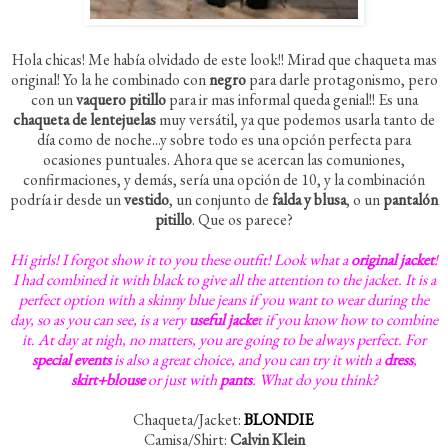
Hola chicas! Me había olvidado de este look!! Mirad que chaqueta mas
original! Yo la he combinado con
negro
para darle protagonismo, pero
con un
vaquero pitillo
para ir mas informal queda genial!! Es una
chaqueta de lentejuelas
muy versátil, ya que podemos usarla tanto de
día como de noche...y sobre todo es una opción perfecta para
ocasiones puntuales. Ahora que se acercan las comuniones,
confirmaciones, y demás, sería una opción de 10, y la combinación
podría ir desde un
vestido
, un conjunto de
falda y blusa
, o un
pantalón
pitillo
. Que os parece?
Hi girls! I forgot show it to you these outfit! Look what a
original jacket
!
I had combined it with black to give all the attention to the jacket. It is a
perfect option with a skinny blue jeans if you want to wear during the
day, so as you can see, is a very
useful jacke
t if you know how to combine
it. At day at nigh, no matters, you are going to be always perfect. For
special events
is also a great choice, and you can try it with a
dress
,
skirt+blouse
or just with
pants
. What do you think?
Chaqueta/Jacket:
BLONDIE
Camisa/Shirt:
Calvin Klein