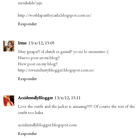
envidiable! jeje
http://worldapartbycarla.blogspot.com.es/
Responder
Irene
13/4/12, 15:05
Muy guapa!!! el clutch es genial!! yo no lo encuentro :(
Nuevo post en mi blog!!
New post on my blog!!
http://sweetcherryblogger.blogspot.com.es/
Responder
AccidentallyBlogger
13/4/12, 15:11
Love the outfit and the jacket is amazing!!!!!! Of course the rest of the
outfit too haha
accidentallyblogger.blogspot.com
Responder