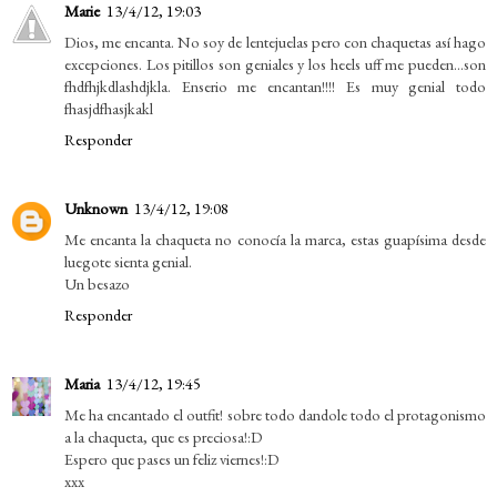
Marie
13/4/12, 19:03
Dios, me encanta. No soy de lentejuelas pero con chaquetas así hago
excepciones. Los pitillos son geniales y los heels uff me pueden...son
fhdfhjkdlashdjkla. Enserio me encantan!!!! Es muy genial todo
fhasjdfhasjkakl
Responder
Unknown
13/4/12, 19:08
Me encanta la chaqueta no conocía la marca, estas guapísima desde
luegote sienta genial.
Un besazo
Responder
Maria
13/4/12, 19:45
Me ha encantado el outfit! sobre todo dandole todo el protagonismo
a la chaqueta, que es preciosa!:D
Espero que pases un feliz viernes!:D
xxx