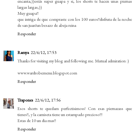
encanta;))estás super guapa y si, los shorts te hacen unas piernas
largas largas;))
Muy guapa!!
que intriga de que compraste con los 100 euros!!disfruta de la noche
de san juan!un besazo de abeja reina
Responder
Ramya
22/6/12, 17:53
Thanks for visiting my blog and following me. Mutual admiration :)
www.wardrobemenu.blogspot.com
Responder
Trapones
22/6/12, 17:56
Esos shorts te quedam perfectisimoss! Con esas piernazass que
tienes!!, y la camiseta tiene un estampado precioso!!!
Estas de 10 un dia mas!!
Responder