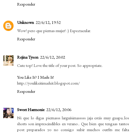
Responder
Unknown
22/6/12, 19:52
Wow! pero que piernas mujer! :) Espectacular.
Responder
Rejina Tyson
22/6/12, 20:02
Cute top! Love the title of your post. So appropriate.
You Like It? I Made It!
http://youlikeitimadeit.blogspot.com/
Responder
Sweet Harmonie
22/6/12, 20:06
Ni que lo digas piernasss larguísimasssss jaja estás muy guapa..los
shorts son imprescindibles en verano.. Que bien que tengaas tantos
post preparados yo no consigo subir muchos outfits me falta