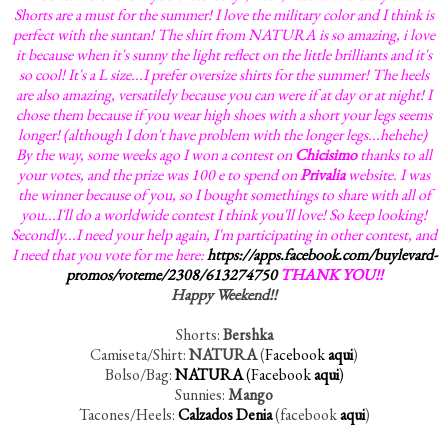
Shorts are a must for the summer! I love the military color and I think is
perfect with the suntan! The shirt from NATURA is so amazing, i love
it because when it's sunny the light reflect on the little brilliants and it's
so cool! It's a L size...I prefer oversize shirts for the summer! The heels
are also amazing, versatilely because you can were if at day or at night! I
chose them because if you wear high shoes with a short your legs seems
longer! (although I don't have problem with the longer legs...hehehe)
By the way, some weeks ago I won a contest on
Chicisimo
thanks to all
your votes, and the prize was 100 e to spend on
Privalia
website. I was
the winner because of you, so I bought somethings to share with all of
you...I'll do a worldwide contest I think you'll love! So keep looking!
Secondly...I need your help again, I'm participating in other contest, and
I need that you vote for me here:
https://apps.facebook.com/buylevard-
promos/voteme/2308/613274750
THANK YOU!!
Happy Weekend!!
Shorts:
Bershka
Camiseta/Shirt:
NATURA
(
Facebook
aqui
)
Bolso/Bag:
NATURA
(Facebook
aqui
)
Sunnies:
Mango
Tacones/Heels:
Calzados Denia
(facebook
aqui
)