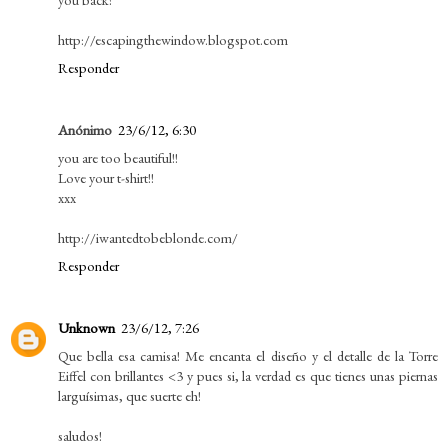
http://escapingthewindow.blogspot.com
Responder
Anónimo
23/6/12, 6:30
you are too beautiful!!
Love your t-shirt!!
xxx
http://iwantedtobeblonde.com/
Responder
Unknown
23/6/12, 7:26
Que bella esa camisa! Me encanta el diseño y el detalle de la Torre
Eiffel con brillantes <3 y pues si, la verdad es que tienes unas piernas
larguísimas, que suerte eh!
saludos!