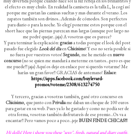
muy divertida porque cuando hace sol la luz refleja en los brillantitos y
el efecto es muy chulo. En realidad la camiseta es la talla L, la cogí así
porque me gustan las camisas sueltas y mas durante el verano. Los
zapatos también son divinos...Además de cómodos. Son perfectos
para diario o para la noche. Yo elegí ponerme estos porque con el
short hace que las piernas parezcan mas largas (aunque por largo no
me podré quejar...jaja) A vosotras que os parece?
Y para terminar la explicación:
gracias
a todas porque el look del post
pasado fue elegido
Look del día
en
Chicisimo
! Y eso no sería posible si
no fuera por vuestros votos!
Segundo
, me he metido en
nuevo
concurso
(no se quien me mandará a meterme en tantos...pero es que
me puede!!! jaja) Aquí os dejo en enlace por si queréis votarme! Me
harías un gran favor!! GRACIAS de antemano!
Enlace
:
https://apps.facebook.com/buylevard-
promos/voteme/2308/613274750
Y tercero, gracias a vosotras también, gané otro concurso en
Chicisimo
, que junto con
Privalia
me daban un cheque de 100 euros
para gastar en su web. Pues ya lo he gastado y como no podía ser de
otra forma, vosotras también disfrutareís de ese premio...Os va a
encantar!! Pero vamos poco a poco...jeje
BUEN FINDE CHICAS!!!
Hi dolls! Here i show you these "sexy", fresh, natural and diary outfit.