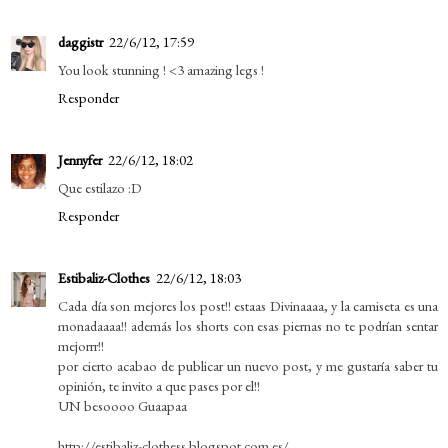
daggistr
22/6/12, 17:59
You look stunning ! <3 amazing legs !
Responder
Jennyfer
22/6/12, 18:02
Que estilazo :D
Responder
Estibaliz-Clothes
22/6/12, 18:03
Cada día son mejores los post!! estaas Divinaaaa, y la camiseta es una
monadaaaa!! además los shorts con esas piernas no te podrían sentar
mejorrr!!
por cierto acabao de publicar un nuevo post, y me gustaría saber tu
opinión, te invito a que pases por el!!
UN besoooo Guaapaa
http://estibaliz-clothess.blogspot.com.es/