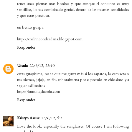
tener unas piernas mas bonitas y que aunque el conjunto es muy
sencillito, lo has combinado genial, dentro de las mismas tonalidades
y que estas preciosa.
un besito guapa
http://enelrincondeadana.blogspot.com
Responder
Ursula
22/6/12, 23:40
estas guapisima, no sé que me gusta más si los zapatos, la camiseta o
tus piernas, jajaja, en fin, enhorabuena por el premio en chicisimo y a
seguir así!!besitos
http://lamonaylaseda.com
Responder
Kristyn Assise
23/6/12, 5:31
Love the look, especially the sunglasses! Of course I am following
you back!