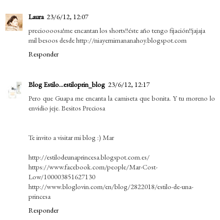
Laura
23/6/12, 12:07
precioooosa!me encantan los shorts!!éste año tengo fijación!!jajaja
mil besoos desde http://niayernimananahoy.blogspot.com
Responder
Blog Estilo...estiloprin_blog
23/6/12, 12:17
Pero que Guapa me encanta la camiseta que bonita. Y tu moreno lo
envidio jeje. Besitos Preciosa
Te invito a visitar mi blog :) Mar
http://estilodeunaprincesa.blogspot.com.es/
https://www.facebook.com/people/Mar-Cost-
Low/100003851627130
http://www.bloglovin.com/en/blog/2822018/estilo-de-una-
princesa
Responder