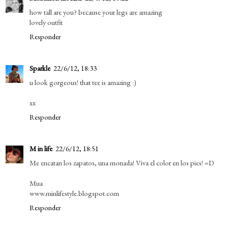
how tall are you? because your legs are amazing
lovely outfit
Responder
Sparkle
22/6/12, 18:33
u look gorgeous! that tee is amazing :)
xx
Responder
M in life
22/6/12, 18:51
Me encatan los zapatos, una monada! Viva el color en los pies! =D
Mua
www.minlifestyle.blogspot.com
Responder