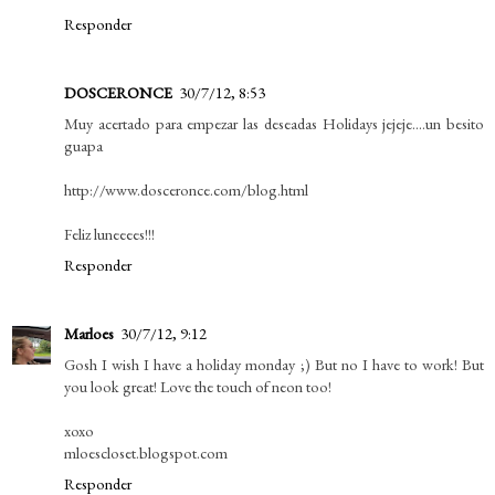
Responder
DOSCERONCE
30/7/12, 8:53
Muy acertado para empezar las deseadas Holidays jejeje....un besito
guapa
http://www.dosceronce.com/blog.html
Feliz luneeees!!!
Responder
Marloes
30/7/12, 9:12
Gosh I wish I have a holiday monday ;) But no I have to work! But
you look great! Love the touch of neon too!
xoxo
mloescloset.blogspot.com
Responder