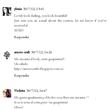
ylenia
30/7/12, 13:45
Lovely look darling, you look beautiful!
Just sent you an a-mail about the contest, let me know if you've
received it!
XOXO
Responder
amoro craft
30/7/12, 14:26
Me encanta el look, estás guapísima!!!
Un saludo
http://amorocrafts.blogspot.com.es/
Responder
Violetta
30/7/12, 14:47
Me gusta igualmente,y el bolso rosa fluor me encanta ^^
Si se te nota el corte,pero vas guapísima!
1Beso!