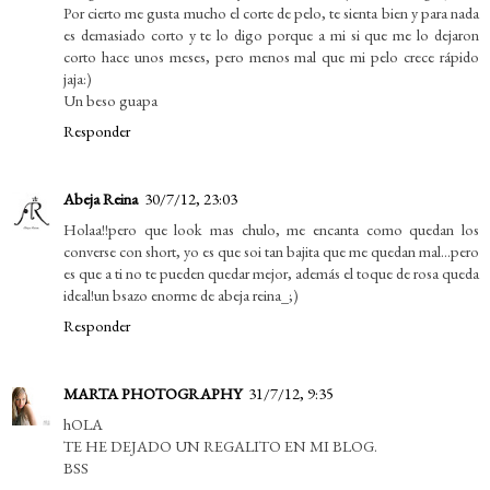
Por cierto me gusta mucho el corte de pelo, te sienta bien y para nada
es demasiado corto y te lo digo porque a mi si que me lo dejaron
corto hace unos meses, pero menos mal que mi pelo crece rápido
jaja:)
Un beso guapa
Responder
Abeja Reina
30/7/12, 23:03
Holaa!!pero que look mas chulo, me encanta como quedan los
converse con short, yo es que soi tan bajita que me quedan mal...pero
es que a ti no te pueden quedar mejor, además el toque de rosa queda
ideal!un bsazo enorme de abeja reina_;)
Responder
MARTA PHOTOGRAPHY
31/7/12, 9:35
hOLA
TE HE DEJADO UN REGALITO EN MI BLOG.
BSS