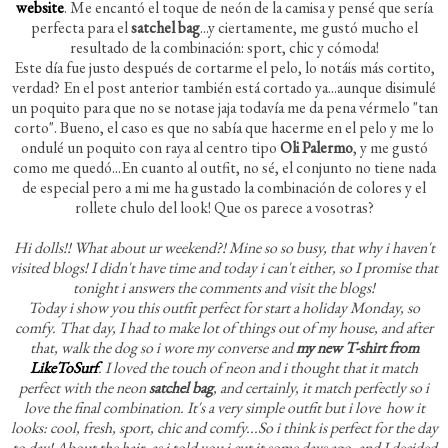
website
. Me encantó el toque de neón de la camisa y pensé que sería
perfecta para el
satchel bag
...y ciertamente, me gustó mucho el
resultado de la combinación: sport, chic y cómoda!
Este día fue justo después de cortarme el pelo, lo notáis más cortito,
verdad? En el post anterior también está cortado ya...aunque disimulé
un poquito para que no se notase jaja todavía me da pena vérmelo "tan
corto". Bueno, el caso es que no sabía que hacerme en el pelo y me lo
ondulé un poquito con raya al centro tipo
Oli Palermo
, y me gustó
como me quedó...En cuanto al outfit, no sé, el conjunto no tiene nada
de especial pero a mi me ha gustado la combinación de colores y el
rollete chulo del look! Que os parece a vosotras?
Hi dolls!! What about ur weekend?! Mine so so busy, that why i haven't
visited blogs! I didn't have time and today i can't either, so I promise that
tonight i answers the comments and visit the blogs!
Today i show you this outfit perfect for start a holiday Monday, so
comfy. That day, I had to make lot of things out of my house, and after
that, walk the dog so i wore my converse and
my new T-shirt from
LikeToSurf
. I loved the touch of neon and i thought that it match
perfect with the neon
satchel bag
, and certainly, it match perfectly so i
love the final combination. It's a very simple outfit but i love how it
looks: cool, fresh, sport, chic and comfy...So i think is perfect for the day
to day! About the hair, as i told you i cut it some days ago, and I decided