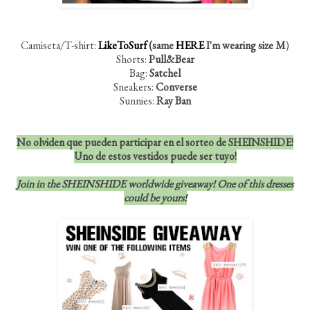
Camiseta/T-shirt:
LikeToSurf
(same
HERE
I'm wearing size M
)
Shorts:
Pull&Bear
Bag:
Satchel
Sneakers:
Converse
Sunnies:
Ray Ban
No olviden que pueden participar en el sorteo de SHEINSHIDE!
Uno de estos vestidos puede ser tuyo!
Join in the SHEINSHIDE worldwide giveaway! One of this dresses
could be yours!