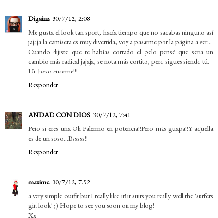
Digainz
30/7/12, 2:08
Me gusta el look tan sport, hacía tiempo que no sacabas ninguno así
jajaja la camiseta es muy divertida, voy a pasarme por la página a ver...
Cuando dijiste que te habías cortado el pelo pensé que sería un
cambio más radical jajaja, se nota más cortito, pero sigues siendo tú.
Un beso enorme!!!
Responder
ANDAD CON DIOS
30/7/12, 7:41
Pero si eres una Oli Palermo en potencia!!Pero más guapa!!Y aquella
es de un soso...Bsssss!!
Responder
maxime
30/7/12, 7:52
a very simple outfit but I really like it! it suits you really well the 'surfers
girl look' ;) Hope to see you soon on my blog!
Xx