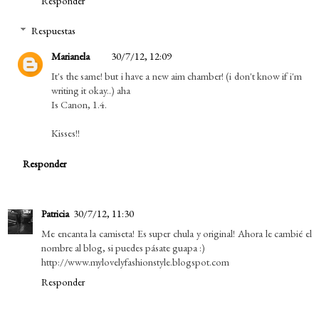
Responder
Respuestas
Marianela
30/7/12, 12:09
It's the same! but i have a new aim chamber! (i don't know if i'm
writing it okay..) aha
Is Canon, 1.4.
Kisses!!
Responder
Patricia
30/7/12, 11:30
Me encanta la camiseta! Es super chula y original! Ahora le cambié el
nombre al blog, si puedes pásate guapa :)
http://www.mylovelyfashionstyle.blogspot.com
Responder