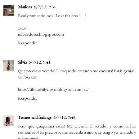
Marloes
6/7/12, 9:34
Really romantic look! Love the dres *__*
xoxo
mloescloset.blogspot.com
Responder
Silvia
6/7/12, 9:41
Qué precioso vestido! El toque del cinturón me encanta! Estás genial!
Un besazo!
http://silviasdailycloset.blogspot.com.es/
Responder
Tissues and feelings
6/7/12, 9:46
Pero que guapisima estas! Me encanta el vestido, y como la has
combinado! Es precioso, me recuerda a uno que tengo yo en nude y
me encanta!