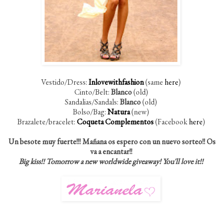
Vestido/Dress:
Inlovewithfashion
(same
here
)
Cinto/Belt:
Blanco
(old)
Sandalias/Sandals:
Blanco
(old)
Bolso/Bag:
Natura
(new)
Brazalete/bracelet:
Coqueta Complementos
(Facebook
here
)
Un besote muy fuerte!!! Mañana os espero con un nuevo sorteo!! Os
va a encantar!!
Big kiss!! Tomorrow a new worldwide giveaway! You'll love it!!