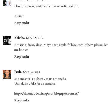
I love the dress, and the color is so soft... i like it!
Kisses*
Responder
Kelinha
6/7/12, 9:12
Amazing dress, dear! Maybe we could follow each other? please, let
me know*
Responder
Paula
6/7/12, 9:19
Me encanta la pulsera , es una monada!
Un saludo , feliz fin de semana.
http://elmundodemiszapatos.blogspot.com.es/
Responder