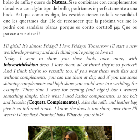
bolso de raffia y cuero de
Natura
...Si se combinase con complementos
dorados o con algún tipo de brillo, podríamos ir perfectamente a una
boda...Así que como os digo, los vestidos tienen toda la versatilidad
que les queramos dar. He de reconocer que la próxima vez me lo
podré con sandalias planas porque es corito cortito!! jaja Que os
parece a vosotras??
Hi girls!! It's almost Friday!! I love Fridays! Tomorrow i'll start a new
worldwide giveaway and and i think you're going to love it!
Today I want to show you these look, once more, with
Inlovewithfashion
dress. I love them! all of them! they're so perfect!!
And I think they're so versatile too. if you wear them with flats and
without complements, you can use them at day, and if you use some
shinning complements and high shoes you could wear in a wedding, for
example. These time I wore for evening (and night)..but i wanted
something simple, that's what i used leather complements, as the belt
and bracelet (
Coqueta Complementos
). Also the raffia and leather bag
give it an informal touch. I know the dress is too short, next time I'll
wear it i'll use flats! Promise! haha What do you think?