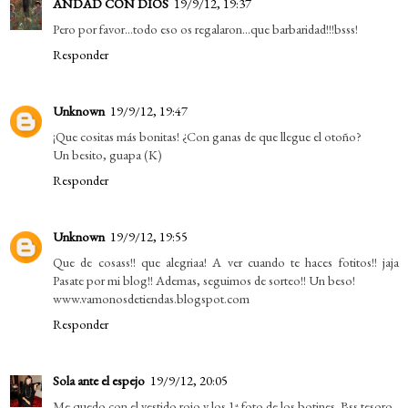
ANDAD CON DIOS
19/9/12, 19:37
Pero por favor...todo eso os regalaron...que barbaridad!!!bsss!
Responder
Unknown
19/9/12, 19:47
¡Que cositas más bonitas! ¿Con ganas de que llegue el otoño?
Un besito, guapa (K)
Responder
Unknown
19/9/12, 19:55
Que de cosass!! que alegriaa! A ver cuando te haces fotitos!! jaja
Pasate por mi blog!! Ademas, seguimos de sorteo!! Un beso!
www.vamonosdetiendas.blogspot.com
Responder
Sola ante el espejo
19/9/12, 20:05
Me quedo con el vestido rojo y los 1ª foto de los botines. Bss tesoro.