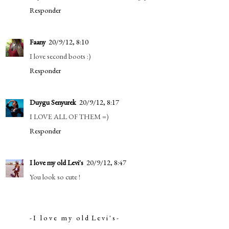
Responder
Faany
20/9/12, 8:10
I love second boots :)
Responder
Duygu Senyurek
20/9/12, 8:17
I LOVE ALL OF THEM =)
Responder
I love my old Levi's
20/9/12, 8:47
You look so cute !
- I l o v e m y o l d L e v i ' s -