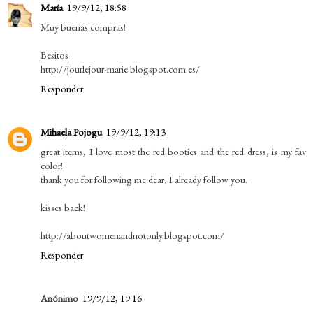
María
19/9/12, 18:58
Muy buenas compras!
Besitos
http://jourlejour-marie.blogspot.com.es/
Responder
Mihaela Pojogu
19/9/12, 19:13
great items, I love most the red booties and the red dress, is my fav
color!
thank you for following me dear, I already follow you.
kisses back!
http://aboutwomenandnotonly.blogspot.com/
Responder
Anónimo
19/9/12, 19:16