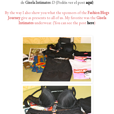
de
Gisela Intimates
:D (Podéis ver el post
aquí
)
By the way I also show you what the sponsors of the
Fashion Blogs
Journey
give as presents to all of us. My favorite was the
Gisela
Intimates
underwear. (You can see the post
here
)