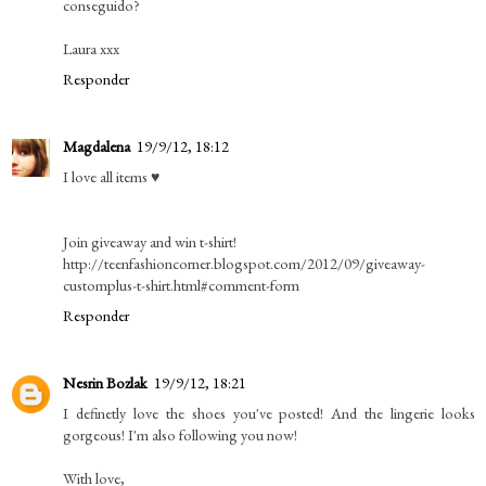
conseguido?
Laura xxx
Responder
Magdalena
19/9/12, 18:12
I love all items ♥
Join giveaway and win t-shirt!
http://teenfashioncorner.blogspot.com/2012/09/giveaway-
customplus-t-shirt.html#comment-form
Responder
Nesrin Bozlak
19/9/12, 18:21
I definetly love the shoes you've posted! And the lingerie looks
gorgeous! I'm also following you now!
With love,