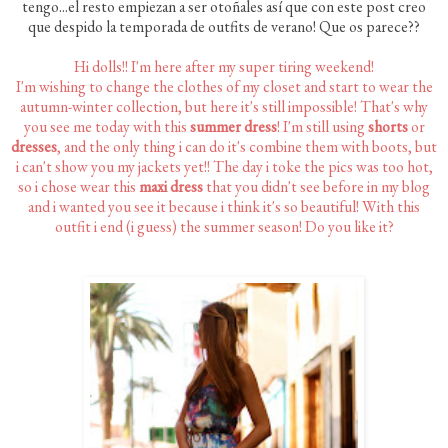
tengo...el resto empiezan a ser otoñales así que con este post creo
que despido la temporada de outfits de verano! Que os parece??
Hi dolls!! I'm here after my super tiring weekend!
I'm wishing to change the clothes of my closet and start to wear the
autumn-winter collection, but here it's still impossible! That's why
you see me today with this
summer dress
! I'm still using
shorts
or
dresses
, and the only thing i can do it's combine them with boots, but
i can't show you my jackets yet!! The day i toke the pics was too hot,
so i chose wear this
maxi dress
that you didn't see before in my blog
and i wanted you see it because i think it's so beautiful! With this
outfit i end (i guess) the summer season! Do you like it?