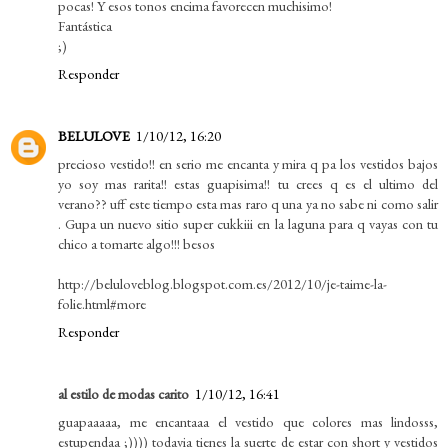
pocas! Y esos tonos encima favorecen muchisimo!
Fantástica
;)
Responder
BELULOVE
1/10/12, 16:20
precioso vestido!! en serio me encanta y mira q pa los vestidos bajos
yo soy mas rarita!! estas guapisima!! tu crees q es el ultimo del
verano?? uff este tiempo esta mas raro q una ya no sabe ni como salir
. Gupa un nuevo sitio super cukkiii en la laguna para q vayas con tu
chico a tomarte algo!!! besos
http://beluloveblog.blogspot.com.es/2012/10/je-taime-la-
folie.html#more
Responder
al estilo de modas carito
1/10/12, 16:41
guapaaaaa, me encantaaa el vestido que colores mas lindosss,
estupendaa ;)))) todavia tienes la suerte de estar con short y vestidos