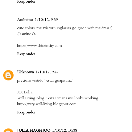
Responder
Anónimo
1/10/12, 9:39
cute colors. the aviator sunglasses go good with the dress :)
-Jasmine O.
http://www.chicsincity.com
Responder
Unknown
1/10/12, 9:47
precioso vestido ! estas guapisima !
XX Luba
Well Living Blog :: esta semana mis looks working
http://very-well-living.blogspot.com
Responder
JULIA HAGHJOO
1/10/12, 10:38