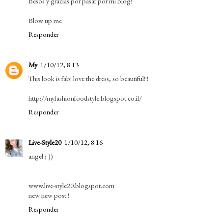
Besos y gracias por pasar por mi blog!
Blow up me
Responder
My
1/10/12, 8:13
This look is fab! love the dress, so beautiful!!!
http://myfashionfoodstyle.blogspot.co.il/
Responder
Live-Style20
1/10/12, 8:16
angel ; ))
www.live-style20.blogspot.com
new new post !
Responder