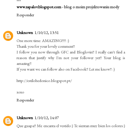
***
www.zapalov.blogspot.com
- blog o moim projektowaniu mody
Responder
Unknown
1/10/12, 13:51
One more time: AMAZING!!!!! :)
Thank you for your lovely comment!!
I follow you now through GFC and Bloglovin!! I really can't find a
reason that justify why I'm not your follower yet!! Your blog is
amazing!!
If you want we can follow also on Facebook!! Let me know!! :)
http://estilohedonico.blogspot.pt/
xoxo
Responder
Unknown
1/10/12, 14:07
Que guapa!! Me encanta el vestido:) Te sientan muy bien los colores:)