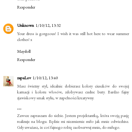
Responder
Unknown
1/10/12, 13:32
Your dress is gorgeous! I wish it was still hot here to wear summer
clothes! x
Maydoll
Responder
zapaLov
1/10/12, 13:40
Masz świetny styl, idealnie dobierasz kolory ciuszków do swojej
karnacji i koloru włosów, zdobywasz cudne buty. Bardzo fajny
zjawiskowy smak stylu, w zupełności kreatywny.
***
Zawsze zapraszam do siebie. Jestem projektantką, która swoją pasję
realizuje na blogu. Będzie mi niezmiernie miło jak mnie odwiedzisz.
Gdy uważasz, że coś fajnego robię zaobserwuj mnie, do miłego.