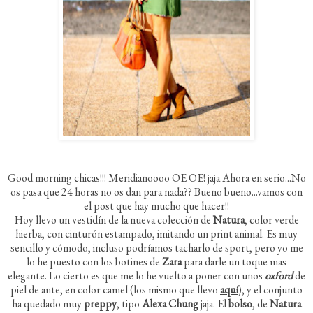
Good morning chicas!!! Meridianoooo OE OE! jaja Ahora en serio...No
os pasa que 24 horas no os dan para nada?? Bueno bueno...vamos con
el post que hay mucho que hacer!!
Hoy llevo un vestidín de la nueva colección de
Natura
, color verde
hierba, con cinturón estampado, imitando un print animal. Es muy
sencillo y cómodo, incluso podríamos tacharlo de sport, pero yo me
lo he puesto con los botines de
Zara
para darle un toque mas
elegante. Lo cierto es que me lo he vuelto a poner con unos
oxford
de
piel de ante, en color camel (los mismo que llevo
aquí
), y el conjunto
ha quedado muy
preppy
, tipo
Alexa Chung
jaja. El
bolso
, de
Natura