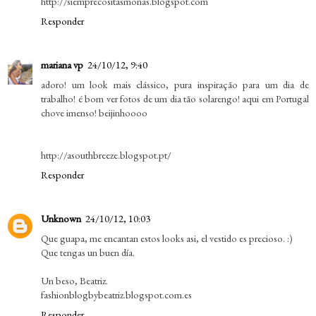
http://siemprecositasmonas.blogspot.com
Responder
mariana vp
24/10/12, 9:40
adoro! um look mais clássico, pura inspiração para um dia de
trabalho! é bom ver fotos de um dia tão solarengo! aqui em Portugal
chove imenso! beijinhoooo
http://asouthbreeze.blogspot.pt/
Responder
Unknown
24/10/12, 10:03
Que guapa, me encantan estos looks asi, el vestido es precioso. :)
Que tengas un buen día.
Un beso, Beatriz.
fashionblogbybeatriz.blogspot.com.es
Responder