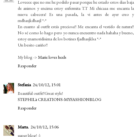
Loveeee que no me he podido pasar porque he estado estos dias baja
de animos y encima estoy enfermita T.T Mi chicaaa me encanta la
nueva cabecera! Es una pasada, la vi antes de ayer creo y
mdhasjkdhasjl *-*
En cuanto al outfit estás preciosa!! Me encanta el vestido de natura!!
No sé como lo hago pero yo nunca encuentro nada hahaha y bueno,
estoy enamoridisima de los botines fjadhasjklsa *-*
Un besito cariño!!
My blog ->
Marie loves heels
Responder
Stefania
24/10/12, 15:01
Beautiful outfit!!Great style!
STEPHILà CREATIONS-MYFASHIONBLOG
Responder
Marta.
24/10/12, 15:06
super blog! :)