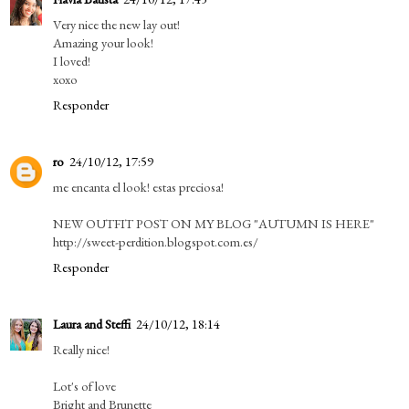
Very nice the new lay out!
Amazing your look!
I loved!
xoxo
Responder
ro
24/10/12, 17:59
me encanta el look! estas preciosa!
NEW OUTFIT POST ON MY BLOG "AUTUMN IS HERE"
http://sweet-perdition.blogspot.com.es/
Responder
Laura and Steffi
24/10/12, 18:14
Really nice!
Lot's of love
Bright and Brunette