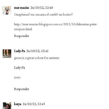
mar macías
24/10/12, 12:40
Guapísima!! me encanta el outfit!! un besito!!
http://mar-macias.blogspot.com.es/2012/10/dalmatian-print-
creepers.html
Responder
Lady-Pa
24/10/12, 12:41
green is a great colour for autumn
Lady-Pa
xoxo
Responder
katya
24/10/12, 12:45