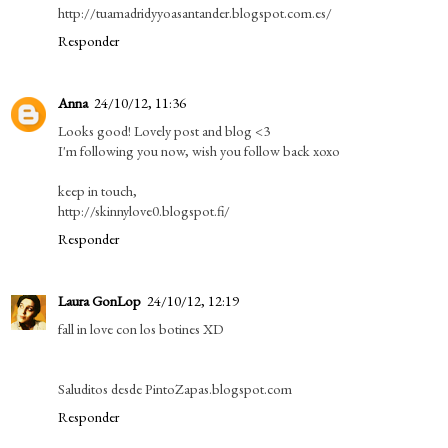
http://tuamadridyyoasantander.blogspot.com.es/
Responder
Anna
24/10/12, 11:36
Looks good! Lovely post and blog <3
I'm following you now, wish you follow back xoxo
keep in touch,
http://skinnylove0.blogspot.fi/
Responder
Laura GonLop
24/10/12, 12:19
fall in love con los botines XD
Saluditos desde PintoZapas.blogspot.com
Responder