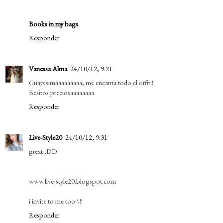
Books in my bags
Responder
Vanessa Alma
24/10/12, 9:21
Guapisimaaaaaaaaa, me encanta todo el otfit!!
Besitos preciosaaaaaaaa
Responder
Live-Style20
24/10/12, 9:31
great ;DD
www.live-style20.blogspot.com
i invite to me too \!!
Responder