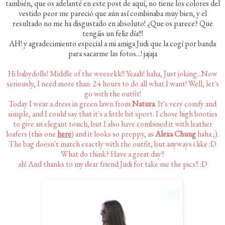
también, que os adelanté en este post de aquí, no tiene los colores del
vestido peor me pareció que aún así combinaba muy bien, y el
resultado no me ha disgustado en absoluto! ¿Que os parece? Que
tengáis un feliz día!!!
AH! y agradecimiento especial a mi amiga Judi que la cogí por banda
para sacarme las fotos...! jajaja
Hi babydolls! Middle of the weeeekk!! Yeaah! haha, Just joking...Now
seriously, I need more than 24 hours to do all what I want! Well, let's
go with the outfit!
Today I wear a dress in green lawn from
Natura
. It's very comfy and
simple, and I could say that it's a little bit sport. I chose high booties
to give an elegant touch, but I also have combined it with leather
loafers (this one
here
) and it looks so preppy, as
Alexa Chung
haha ;).
The bag doesn't match exactly with the outfit, but anyways i like :D
What do think? Have a great day!!
ah! And thanks to my dear friend Judi for take me the pics!! :D