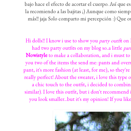
bajo hace el efecto de acortar el cuerpo. Así que 
la recomiendo a las bajitas ;) Aunque como siempre
más!! jaja Solo comparto mi percepción :) Que
Hi dolls!! I know i use to show you
party outfi
t on 
had two party outfits on my blog so..a little
par
Nowistyle
to make a collaboration, and i must to sa
you two of the items the send me: pants and oversi
pant, it's more fashion (at least, for me), so they'
really perfect! About the sweater, i love this type 
a chic touch to the outfit, i decided to combi
similar). I love this outfit, but i don't recommend 
you look smaller...but it's my opinion! If you lik