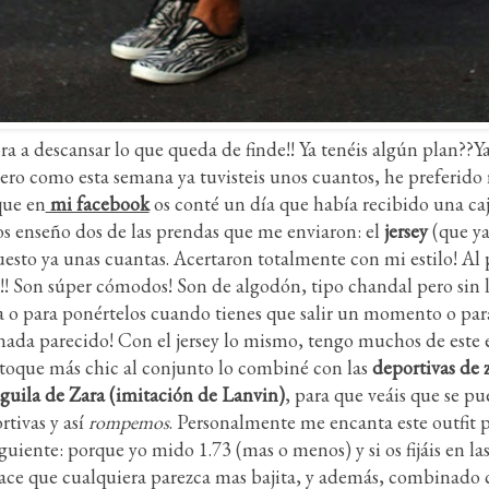
 a descansar lo que queda de finde!! Ya tenéis algún plan??Ya 
ero como esta semana ya tuvisteis unos cuantos, he preferido r
que en
mi facebook
os conté un día que había recibido una c
os enseño dos de las prendas que me enviaron: el
jersey
(que ya
sto ya unas cuantas. Acertaron totalmente con mi estilo! Al 
!! Son súper cómodos! Son de algodón, tipo chandal pero sin ll
a o para ponértelos cuando tienes que salir un momento o para 
nada parecido! Con el jersey lo mismo, tengo muchos de este 
n toque más chic al conjunto lo combiné con las
deportivas de
águila de Zara (imitación de Lanvin)
, para que veáis que se p
tivas y así
rompemos
. Personalmente me encanta este outfit p
iguiente: porque yo mido 1.73 (mas o menos) y si os fijáis en l
 hace que cualquiera parezca mas bajita, y además, combinado c