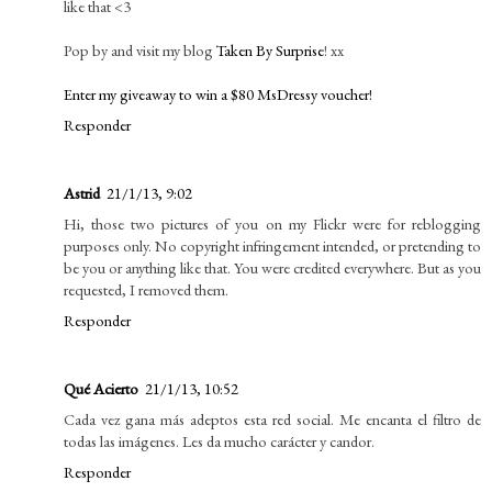
like that <3
Pop by and visit my blog
Taken By Surprise
! xx
Enter my giveaway to win a $80 MsDressy voucher!
Responder
Astrid
21/1/13, 9:02
Hi, those two pictures of you on my Flickr were for reblogging
purposes only. No copyright infringement intended, or pretending to
be you or anything like that. You were credited everywhere. But as you
requested, I removed them.
Responder
Qué Acierto
21/1/13, 10:52
Cada vez gana más adeptos esta red social. Me encanta el filtro de
todas las imágenes. Les da mucho carácter y candor.
Responder