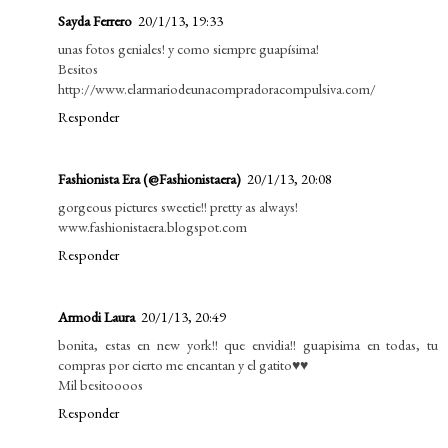
Sayda Ferrero
20/1/13, 19:33
unas fotos geniales! y como siempre guapísima!
Besitos
http://www.elarmariodeunacompradoracompulsiva.com/
Responder
Fashionista Era (@Fashionistaera)
20/1/13, 20:08
gorgeous pictures sweetie!! pretty as always!
www.fashionistaera.blogspot.com
Responder
Armodi Laura
20/1/13, 20:49
bonita, estas en new york!! que envidia!! guapisima en todas, tu
compras por cierto me encantan y el gatito♥♥
Mil besitoooos
Responder