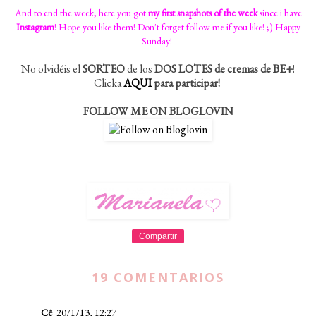
And to end the week, here you got
my first snapshots of the week
since i have
Instagram
! Hope you like them! Don't forget follow me if you like! ;) Happy
Sunday!
No olvidéis el
SORTEO
de los
DOS LOTES de cremas de BE+
!
Clicka
AQUI
para participar!
FOLLOW ME ON BLOGLOVIN
Compartir
19 COMENTARIOS
Cê
20/1/13, 12:27