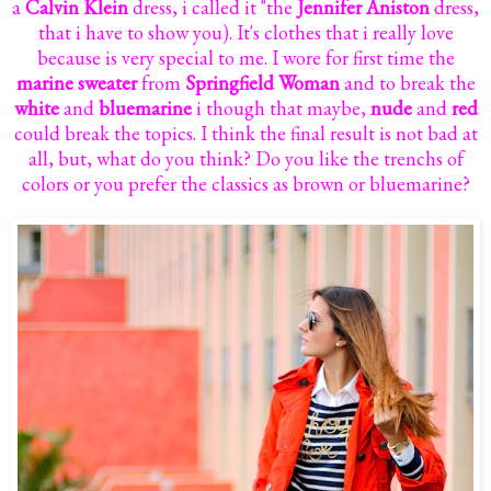
a
Calvin Klein
dress, i called it "the
Jennifer Aniston
dress,
that i have to show you). It's clothes that i really love
because is very special to me. I wore for first time the
marine sweater
from
Springfield Woman
and to break the
white
and
bluemarine
i though that maybe,
nude
and
red
could break the topics. I think the final result is not bad at
all, but, what do you think? Do you like the trenchs of
colors or you prefer the classics as brown or bluemarine?