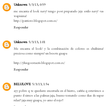
Unknown
5/3/13, 0:59
me encanta el look navy! tengo post preparado jeje estilo navy! vas
wapisima!
http://patrioro.blogspot.com.es/
Responder
Unknown
5/3/13, 1:01
Me encanta el look! y la combinación de colores es chulísima!
preciosa como siempre! un besote guapa
http://yluegoestacris.blogspot.com.es/
Responder
BELULOVE
5/3/13, 1:54
ayy pobre q te quedaste encerrada en el hierro, cañña q estuvimos a
punto d eirnos a las palmas jaja, bueno tomatelo como dias de super
relax!! jaja muy guapa, yo amo el rojo!!