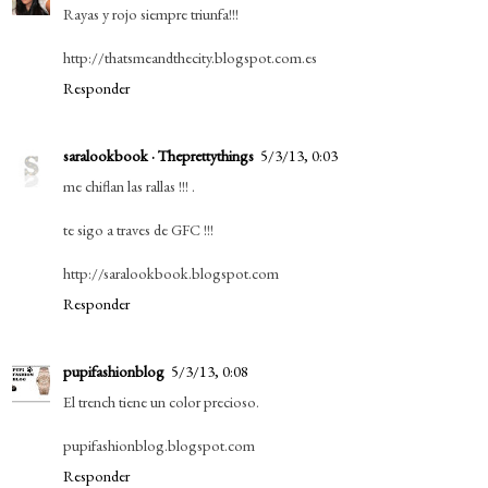
Rayas y rojo siempre triunfa!!!
http://thatsmeandthecity.blogspot.com.es
Responder
saralookbook · Theprettythings
5/3/13, 0:03
me chiflan las rallas !!! .
te sigo a traves de GFC !!!
http://saralookbook.blogspot.com
Responder
pupifashionblog
5/3/13, 0:08
El trench tiene un color precioso.
pupifashionblog.blogspot.com
Responder