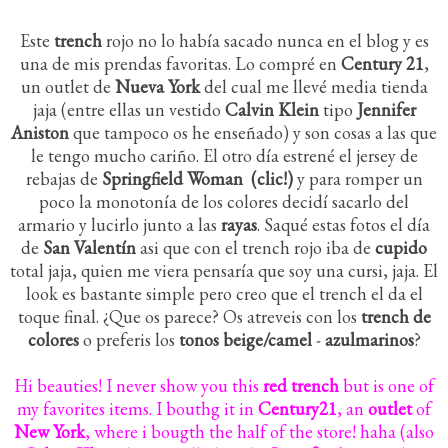
Este
trench
rojo no lo había sacado nunca en el blog y es
una de mis prendas favoritas. Lo compré en
Century 21
,
un outlet de
Nueva York
del cual me llevé media tienda
jaja (entre ellas un vestido
Calvin Klein
tipo
Jennifer
Aniston
que tampoco os he enseñado) y son cosas a las que
le tengo mucho cariño. El otro día estrené el jersey de
rebajas de
Springfield Woman
(clic!)
y para romper un
poco la monotonía de los colores decidí sacarlo del
armario y lucirlo junto a las
rayas
. Saqué estas fotos el día
de
San Valentín
asi que con el trench rojo iba de
cupido
total jaja, quien me viera pensaría que soy una cursi, jaja. El
look es bastante simple pero creo que el trench el da el
toque final. ¿Que os parece? Os atreveis con los
trench de
colores
o preferis los
tonos beige/camel
-
azulmarinos
?
Hi beauties! I never show you this
red trench
but is one of
my favorites items. I bouthg it in
Century21
, an
outlet
of
New York
, where i bougth the half of the store! haha (also