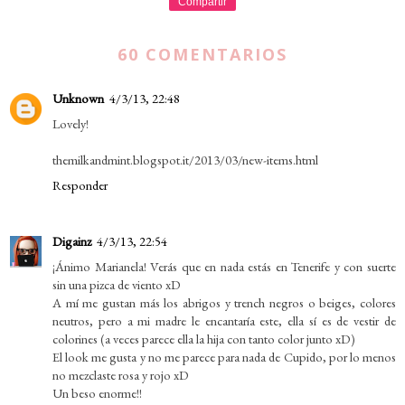
Compartir
60 COMENTARIOS
Unknown
4/3/13, 22:48
Lovely!
themilkandmint.blogspot.it/2013/03/new-items.html
Responder
Digainz
4/3/13, 22:54
¡Ánimo Marianela! Verás que en nada estás en Tenerife y con suerte
sin una pizca de viento xD
A mí me gustan más los abrigos y trench negros o beiges, colores
neutros, pero a mi madre le encantaría este, ella sí es de vestir de
colorines (a veces parece ella la hija con tanto color junto xD)
El look me gusta y no me parece para nada de Cupido, por lo menos
no mezclaste rosa y rojo xD
Un beso enorme!!