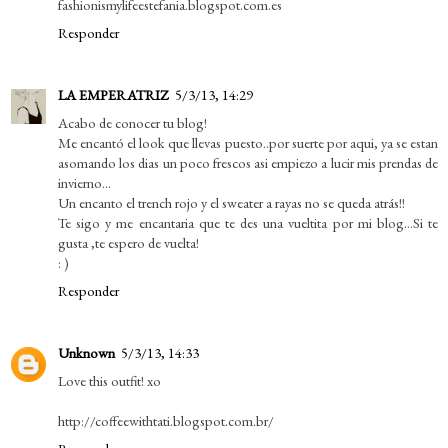
fashionismylifeestefania.blogspot.com.es
Responder
LA EMPERATRIZ
5/3/13, 14:29
Acabo de conocer tu blog!
Me encantó el look que llevas puesto..por suerte por aqui, ya se estan
asomando los dias un poco frescos asi empiezo a lucir mis prendas de
invierno...
Un encanto el trench rojo y el sweater a rayas no se queda atrás!!
Te sigo y me encantaria que te des una vueltita por mi blog...Si te
gusta ,te espero de vuelta!
: )
Responder
Unknown
5/3/13, 14:33
Love this outfit! xo
http://coffeewithtati.blogspot.com.br/