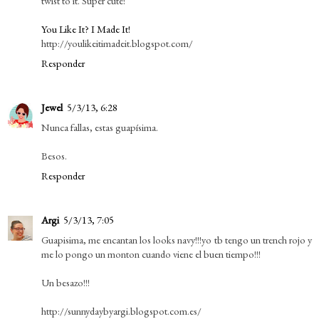
twist to it. Super cute!
You Like It? I Made It!
http://youlikeitimadeit.blogspot.com/
Responder
Jewel
5/3/13, 6:28
Nunca fallas, estas guapísima.
Besos.
Responder
Argi
5/3/13, 7:05
Guapisima, me encantan los looks navy!!!yo tb tengo un trench rojo y
me lo pongo un monton cuando viene el buen tiempo!!!
Un besazo!!!
http://sunnydaybyargi.blogspot.com.es/