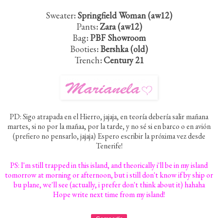
Sweater
: Springfield Woman (aw12)
Pants
: Zara (aw12)
Bag
: PBF Showroom
Booties
: Bershka (old)
Trench
: Century 21
PD: Sigo atrapada en el Hierro, jajaja, en teoría debería salir mañana
martes, si no por la mañaa, por la tarde, y no sé si en barco o en avión
(prefiero no pensarlo, jajaja) Espero escribir la próxima vez desde
Tenerife!
PS: I'm still trapped in this island, and theorically i'll be in my island
tomorrow at morning or afternoon, but i still don't know if by ship or
bu plane, we'll see (actually, i prefer don't think about it) hahaha
Hope write next time from my island!