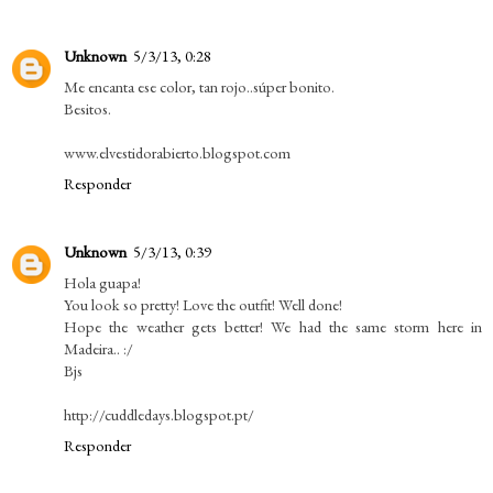
Unknown
5/3/13, 0:28
Me encanta ese color, tan rojo..súper bonito.
Besitos.
www.elvestidorabierto.blogspot.com
Responder
Unknown
5/3/13, 0:39
Hola guapa!
You look so pretty! Love the outfit! Well done!
Hope the weather gets better! We had the same storm here in
Madeira.. :/
Bjs
http://cuddledays.blogspot.pt/
Responder