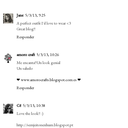
Jane
5/3/13, 9:25
A perfect outfit I'd love to wear <3
Great blog!!
Responder
amoro craft
5/3/13, 10:26
Me encanta!!Un look genial
Un saludo
❤ www.amorocrafts.blogspot.com.es ❤
Responder
Cê
5/3/13, 10:38
Love the look!! :)
http://semjeitonenhum.blogspot.pt