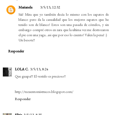
Marianela
3/5/13, 12:32
Siii! Mira que yo también decía lo mismo con los zapatos de
blanco pero da la casualidad que los mejores zapatos que he
tenido son de blanco! Estos son una pasada de cómdos, y sin
embargo compré otros en zara que la ultima vez me destrozaron
el pie con una yaga...asi que por eso lo cuento! Valen la pena! :)
Un besote!!
Responder
LOLA C.
3/5/13, 8:24
Que guapa!!! El vestido es precioso!!
http://tecuentomistrucos.blogspot.com/
Responder
Silvia
3/5/13, 8:35