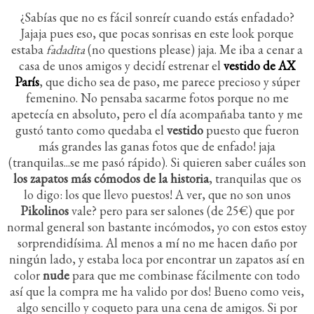
¿Sabías que no es fácil sonreír cuando estás enfadado?
Jajaja pues eso, que pocas sonrisas en este look porque
estaba
fadadita
(no questions please) jaja. Me iba a cenar a
casa de unos amigos y decidí estrenar el
vestido de AX
París
, que dicho sea de paso, me parece precioso y súper
femenino. No pensaba sacarme fotos porque no me
apetecía en absoluto, pero el día acompañaba tanto y me
gustó tanto como quedaba el
vestido
puesto que fueron
más grandes las ganas fotos que de enfado! jaja
(tranquilas...se me pasó rápido). Si quieren saber cuáles son
los zapatos más cómodos de la historia
, tranquilas que os
lo digo: los que llevo puestos! A ver, que no son unos
Pikolinos
vale? pero para ser salones (de 25€) que por
normal general son bastante incómodos, yo con estos estoy
sorprendidísima. Al menos a mí no me hacen daño por
ningún lado, y estaba loca por encontrar un zapatos así en
color
nude
para que me combinase fácilmente con todo
así que la compra me ha valido por dos! Bueno como veis,
algo sencillo y coqueto para una cena de amigos. Si por