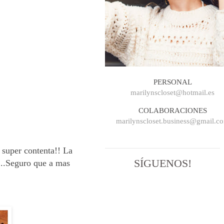
PERSONAL
marilynscloset@hotmail.es
COLABORACIONES
marilynscloset.business@gmail.c
 super contenta!! La
SÍGUENOS!
...Seguro que a mas