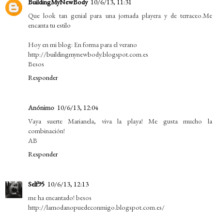
BuildingMyNewBody
10/6/13, 11:31
Que look tan genial para una jornada playera y de terraceo.Me
encanta tu estilo
Hoy en mi blog: En forma para el verano
http://buildingmynewbody.blogspot.com.es
Besos
Responder
Anónimo
10/6/13, 12:04
Vaya suerte Marianela, viva la playa! Me gusta mucho la
combinación!
AB
Responder
Self95
10/6/13, 12:13
me ha encantado! besos
http://lamodanopuedeconmigo.blogspot.com.es/