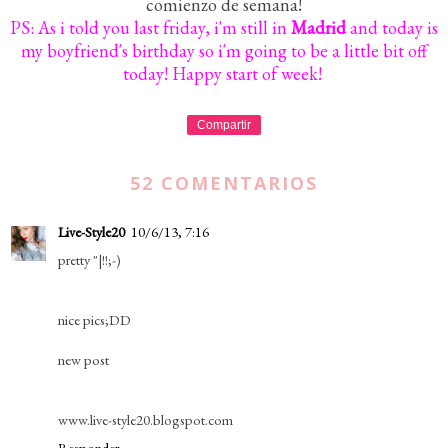
comienzo de semana!
PS: As i told you last friday, i'm still in
Madrid
and today is
my boyfriend's birthday so i'm going to be a little bit off
today! Happy start of week!
Compartir
52 COMENTARIOS
Live-Style20
10/6/13, 7:16
pretty "|!!;-)
nice pics;DD
new post
www.live-style20.blogspot.com
Responder