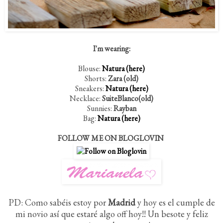
I'm wearing:
Blouse:
Natura (here)
Shorts:
Zara (old)
Sneakers:
Natura (here)
Necklace:
SuiteBlanco(old)
Sunnies:
Rayban
Bag:
Natura (here)
FOLLOW ME ON BLOGLOVIN
PD: Como sabéis estoy por
Madrid
y hoy es el cumple de
mi novio así que estaré algo off hoy!! Un besote y feliz