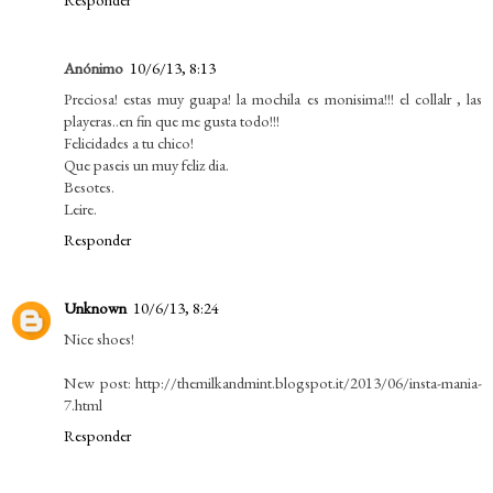
Anónimo
10/6/13, 8:13
Preciosa! estas muy guapa! la mochila es monisima!!! el collalr , las
playeras..en fin que me gusta todo!!!
Felicidades a tu chico!
Que paseis un muy feliz dia.
Besotes.
Leire.
Responder
Unknown
10/6/13, 8:24
Nice shoes!
New post: http://themilkandmint.blogspot.it/2013/06/insta-mania-
7.html
Responder