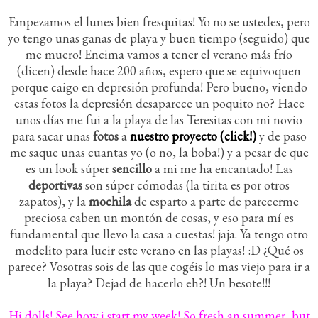
Empezamos el lunes bien fresquitas! Yo no se ustedes, pero
yo tengo unas ganas de playa y buen tiempo (seguido) que
me muero! Encima vamos a tener el verano más frío
(dicen) desde hace 200 años, espero que se equivoquen
porque caigo en depresión profunda! Pero bueno, viendo
estas fotos la depresión desaparece un poquito no? Hace
unos días me fui a la playa de las Teresitas con mi novio
para sacar unas
fotos
a
nuestro proyecto (click!)
y de paso
me saque unas cuantas yo (o no, la boba!) y a pesar de que
es un look súper
sencillo
a mi me ha encantado! Las
deportivas
son súper cómodas (la tirita es por otros
zapatos), y la
mochila
de esparto a parte de parecerme
preciosa caben un montón de cosas, y eso para mí es
fundamental que llevo la casa a cuestas! jaja. Ya tengo otro
modelito para lucir este verano en las playas! :D ¿Qué os
parece? Vosotras sois de las que cogéis lo mas viejo para ir a
la playa? Dejad de hacerlo eh?! Un besote!!!
Hi dolls! See how i start my week! So fresh an summer, but