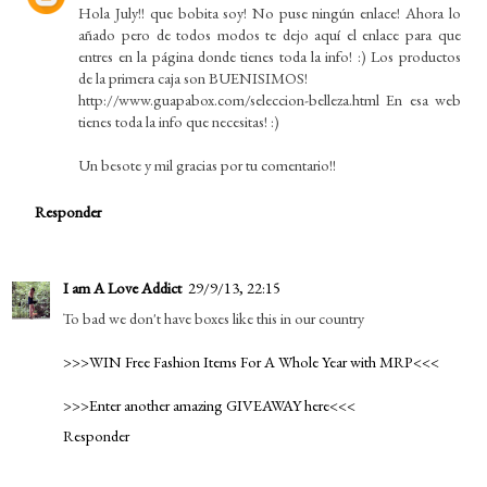
Hola July!! que bobita soy! No puse ningún enlace! Ahora lo
añado pero de todos modos te dejo aquí el enlace para que
entres en la página donde tienes toda la info! :) Los productos
de la primera caja son BUENISIMOS!
http://www.guapabox.com/seleccion-belleza.html En esa web
tienes toda la info que necesitas! :)
Un besote y mil gracias por tu comentario!!
Responder
I am A Love Addict
29/9/13, 22:15
To bad we don't have boxes like this in our country
>>>WIN Free Fashion Items For A Whole Year with MRP<<<
>>>Enter another amazing GIVEAWAY here<<<
Responder