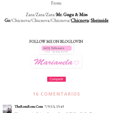
From:
Zara/Zara/Zara/
Mr. Gugu & Miss
Go
/Chicnova/Chicnova/Chicnova/
Chicnova
/
Sheinside
FOLLOW ME ON BLOGLOVIN
Compartir
16 COMENTARIOS
TheRomRom.Com
7/9/13, 15:45