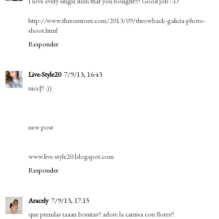
I love every single item that you bought!!!! Good job :-D
http://www.theromrom.com/2013/09/throwback-galicia-photo-
shoot.html
Responder
Live-Style20
7/9/13, 16:43
nice|!! :))
new post
www.live-style20.blogspot.com
Responder
Aracely
7/9/13, 17:15
que prendas taaan bonitas!! adore la camisa con flores!!