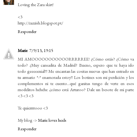
Loving the Zara skirt!
<3
http://zazzish.blogspot.pt/
Responder
Marie
7/9/13, 19:15
MI AMOOOOOOOOOOORRRRREE! ¿Cómo estás? ¿Cómo va
todo? ¿Muy cansadita de Madrid? Bueno, espero que te haya ido
todo geeeeenial!!! Me encantan las cositas nuevas que han entrado en
tu armario *-* enamorada estoy!! Los botines son mi perdición y los
complementos ni te cuento...qué ganitas tengo de verte en esos
modelitos hehehe ¿cómo está Arturoo? Dale un besote de mi parte
<3 <3 <3
Te quierrrrooo <3
My blog ->
Marie loves heels
Responder