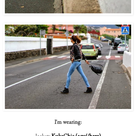
I'm wearing:
Jacket
:
KukaChic (aquí/here)