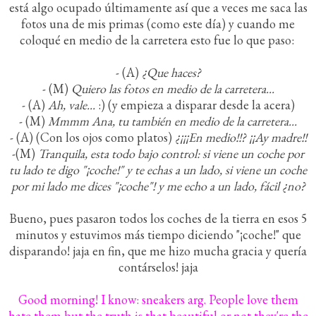
está algo ocupado últimamente así que a veces me saca las
fotos una de mis primas (como este día) y cuando me
coloqué en medio de la carretera esto fue lo que paso:
- (A)
¿Que haces?
- (M)
Quiero las fotos en medio de la carretera...
- (A)
Ah, vale...
:) (y empieza a disparar desde la acera)
- (M)
Mmmm Ana, tu también en medio de la carretera...
- (A) (Con los ojos como platos)
¿¡¡¡En medio!!? ¡¡Ay madre!!
-(M)
Tranquila, esta todo bajo control: si viene un coche por
tu lado te digo "¡coche!" y te echas a un lado, si viene un coche
por mi lado me dices "¡coche"! y me echo a un lado, fácil ¿no?
Bueno, pues pasaron todos los coches de la tierra en esos 5
minutos y estuvimos más tiempo diciendo "¡coche!" que
disparando! jaja en fin, que me hizo mucha gracia y quería
contárselos! jaja
Good morning! I know: sneakers arg. People love them
hate them but the truth is that beautiful or not they're the