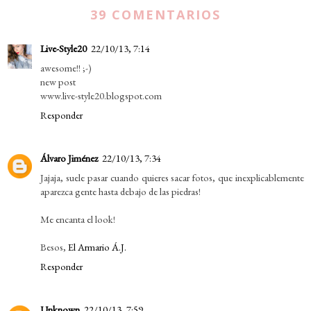
39 COMENTARIOS
Live-Style20
22/10/13, 7:14
awesome!! ;-)
new post
www.live-style20.blogspot.com
Responder
Álvaro Jiménez
22/10/13, 7:34
Jajaja, suele pasar cuando quieres sacar fotos, que inexplicablemente
aparezca gente hasta debajo de las piedras!
Me encanta el look!
Besos,
El Armario Á.J.
Responder
Unknown
22/10/13, 7:59