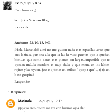
Cê
22/10/13, 8:54
Cute bomber ;)
Sem Jeito Nenhum Blog
Responder
Anónimo
22/10/13, 9:01
¡Hola Marianela!! a mi no me gustan nada esas zapatillas...creo que
eres la única persona a la que se las he visto puestas que le quedan
bien...es que como tienes esas piernas tan largas...imposible que te
queden mal...la cazadora es muy chula! y que mona cn los labios
rojitos y las rayban...joo esq tienes un estilazo "que pa que"...jajjaja un
beso guapita!!
Responder
Respuestas
Marianela
22/10/13, 17:17
jajaja yo creo que tu me ves con buenos ojos eh?!