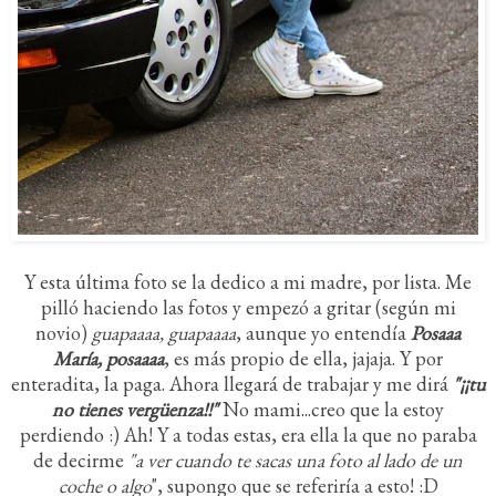
Y esta última foto se la dedico a mi madre, por lista. Me
pilló haciendo las fotos y empezó a gritar (según mi
novio)
guapaaaa, guapaaaa
, aunque yo entendía
Posaaa
María, posaaaa
, es más propio de ella, jajaja. Y por
enteradita, la paga. Ahora llegará de trabajar y me dirá
"¡¡tu
no tienes vergüenza!!"
No mami...creo que la estoy
perdiendo :) Ah! Y a todas estas, era ella la que no paraba
de decirme
"a ver cuando te sacas una foto al lado de un
coche o algo
", supongo que se referiría a esto! :D