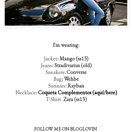
I'm wearing:
Jacket
: Mango (ss13)
Jeans
: Stradivarius (old)
Sneakers
: Converse
Bag
: Wehbe
Sunnies
: Rayban
Necklace
:
Coqueta Complementos (aquí/here)
T-Shirt:
Zara (ss13)
FOLLOW ME ON BLOGLOVIN