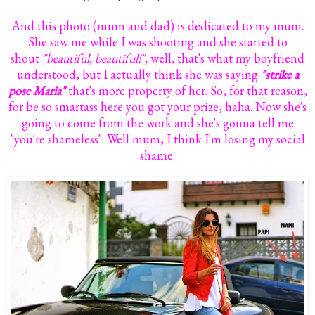
And this photo (mum and dad) is dedicated to my mum.
She saw me while I was shooting and she started to
shout
"beautiful, beautiful!",
well
,
that's what my boyfriend
understood, but I actually think she was saying
"strike a
pose Maria"
that's more property of her. So, for that reason,
for be so smartass here you got your prize, haha. Now she's
going to come from the work and she's gonna tell me
"you're shameless". Well mum, I think I'm losing my social
shame.