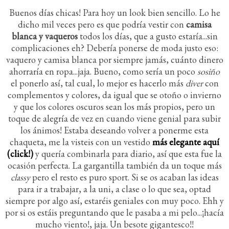
Buenos días chicas! Para hoy un look bien sencillo. Lo he
dicho mil veces pero es que podría vestir con
camisa
blanca y vaqueros
todos los días, que a gusto estaría...sin
complicaciones eh? Debería ponerse de moda justo eso:
vaquero y camisa blanca por siempre jamás, cuánto dinero
ahorraría en ropa...jaja. Bueno, como sería un poco
sosiño
el ponerlo así, tal cual, lo mejor es hacerlo más
diver
con
complementos y colores, da igual que se otoño o invierno
y que los colores oscuros sean los más propios, pero un
toque de alegría de vez en cuando viene genial para subir
los ánimos! Estaba deseando volver a ponerme esta
chaqueta, me la visteis con un vestido
más elegante aquí
(click!)
y quería combinarla para diario, así que esta fue la
ocasión perfecta. La gargantilla también da un toque más
classy
pero el resto es puro sport. Si se os acaban las ideas
para ir a trabajar, a la uni, a clase o lo que sea, optad
siempre por algo así, estaréis geniales con muy poco. Ehh y
por si os estáis preguntando que le pasaba a mi pelo...¡hacía
mucho viento!, jaja. Un besote gigantesco!!