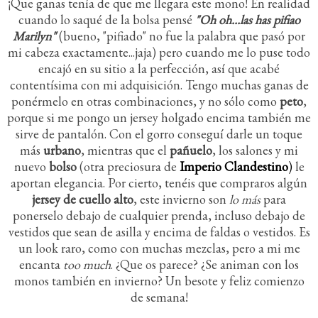
¡Que ganas tenía de que me llegara este mono! En realidad
cuando lo saqué de la bolsa pensé
"Oh oh...las has pifiao
Marilyn"
(bueno, "pifiado" no fue la palabra que pasó por
mi cabeza exactamente...jaja) pero cuando me lo puse todo
encajó en su sitio a la perfección, así que acabé
contentísima con mi adquisición. Tengo muchas ganas de
ponérmelo en otras combinaciones, y no sólo como
peto
,
porque si me pongo un jersey holgado encima también me
sirve de pantalón. Con el gorro conseguí darle un toque
más
urbano
, mientras que el
pañuelo
, los salones y mi
nuevo
bolso
(otra preciosura de
Imperio Clandestino
)
le
aportan elegancia. Por cierto, tenéis que compraros algún
jersey de cuello alto
, este invierno son
lo más
para
ponerselo debajo de cualquier prenda, incluso debajo de
vestidos que sean de asilla y encima de faldas o vestidos. Es
un look raro, como con muchas mezclas, pero a mi me
encanta
too much
. ¿Que os parece? ¿Se animan con los
monos también en invierno? Un besote y feliz comienzo
de semana!