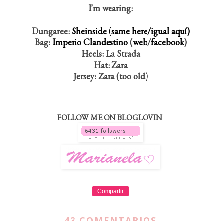
I'm wearing:
Dungaree:
Sheinside (same here/igual aquí)
Bag:
Imperio Clandestino
(
web
/
facebook
)
Heels: La Strada
Hat: Zara
Jersey: Zara (too old)
FOLLOW ME ON BLOGLOVIN
Compartir
43 COMENTARIOS