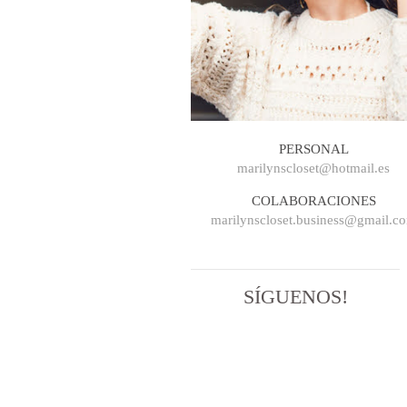
PERSONAL
marilynscloset@hotmail.es
COLABORACIONES
marilynscloset.business@gmail.c
SÍGUENOS!