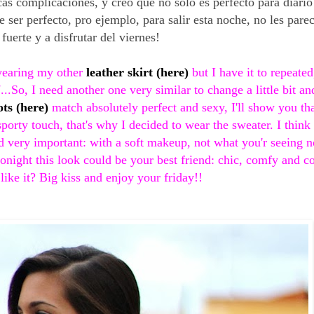
s complicaciones, y creo que no solo es perfecto para diario
 ser perfecto, pro ejemplo, para salir esta noche, no les par
fuerte y a disfrutar del viernes!
 wearing my other
leather skirt (here)
but I have it to repeat
"
...So, I need another one very similar to change a little bit and
ots (here)
match absolutely perfect and sexy, I'll show you th
orty touch, that's why I decided to wear the sweater. I think t
nd very important: with a soft makeup, not what you'r seeing 
 tonight this look could be your best friend: chic, comfy and c
ike it? Big kiss and enjoy your friday!!