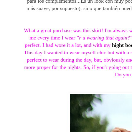
para los complementos...Es un look con muy poca
más suave, por supuesto), sino que también puede
What a great purchase was this skirt! I'm always
me every time I wear
"r u wearing that again?
perfect. I had wore it a lot, and with my
hight bo
This day I wanted to wear myself chic but with a sp
perfect to wear during the day, but, obviously a
more proper for the nights. So, if you'r going out
Do you l