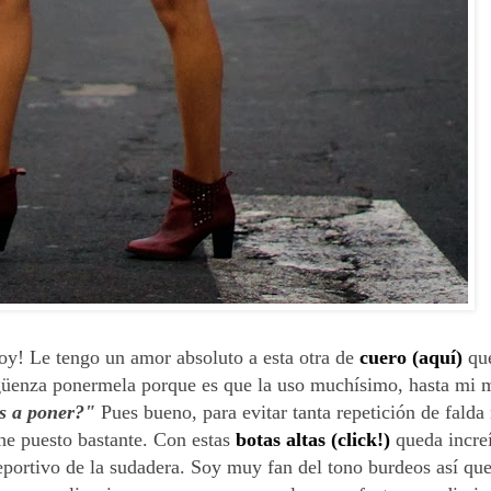
oy! Le tengo un amor absoluto a esta otra de
cuero (aquí)
qu
güenza ponermela porque es que la uso muchísimo, hasta mi 
es a poner?"
Pues bueno, para evitar tanta repetición de falda
 he puesto bastante. Con estas
botas altas (click!)
queda incre
portivo de la sudadera. Soy muy fan del tono burdeos así que 