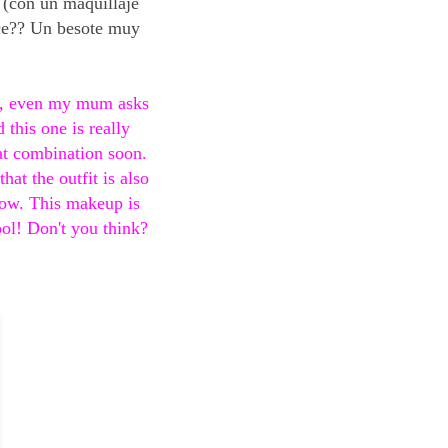
 (con un maquillaje
ece?? Un besote muy
ed, even my mum asks
 this one is really
at combination soon.
hat the outfit is also
now. This makeup is
ool! Don't you think?