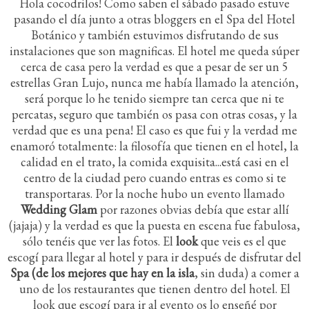
Hola cocodrilos! Como saben el sábado pasado estuve
pasando el día junto a otras bloggers en el Spa del Hotel
Botánico y también estuvimos disfrutando de sus
instalaciones que son magnificas. El hotel me queda súper
cerca de casa pero la verdad es que a pesar de ser un 5
estrellas Gran Lujo, nunca me había llamado la atención,
será porque lo he tenido siempre tan cerca que ni te
percatas, seguro que también os pasa con otras cosas, y la
verdad que es una pena! El caso es que fui y la verdad me
enamoró totalmente: la filosofía que tienen en el hotel, la
calidad en el trato, la comida exquisita...está casi en el
centro de la ciudad pero cuando entras es como si te
transportaras. Por la noche hubo un evento llamado
Wedding Glam
por razones obvias debía que estar allí
(jajaja) y la verdad es que la puesta en escena fue fabulosa,
sólo tenéis que ver las fotos. El
look
que veis es el que
escogí para llegar al hotel y para ir después de disfrutar del
Spa (de los mejores que hay en la isla
, sin duda) a comer a
uno de los restaurantes que tienen dentro del hotel. El
look que escogí para ir al evento os lo enseñé por