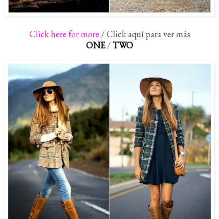
Click here for more
/ Click aquí para ver más
ONE
/
TWO