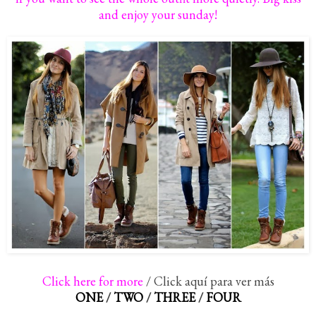
and enjoy your sunday!
Click here for more
/ Click aquí para ver más
ONE
/
TWO
/
THREE
/
FOUR