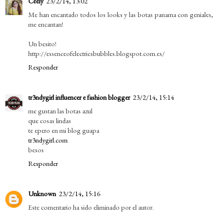
Ceely
23/2/14, 13:02
Me han encantado todos los looks y las botas panama con geniales,
me encantan!
Un besito!
http://essenceofelectricsbubbles.blogspot.com.es/
Responder
tr3ndygirl influencer e fashion blogger
23/2/14, 15:14
me gustan las botas azul
que cosas lindas
te epero en mi blog guapa
tr3ndygirl.com
besos
Responder
Unknown
23/2/14, 15:16
Este comentario ha sido eliminado por el autor.