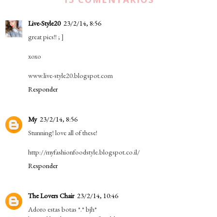
Live-Style20
23/2/14, 8:56
great pics!! ; ]
xoxo
www.live-style20.blogspot.com
Responder
My
23/2/14, 8:56
Stunning! love all of these!
http://myfashionfoodstyle.blogspot.co.il/
Responder
The Lovers Chair
23/2/14, 10:46
Adoro estas botas *.* bjh*