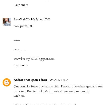
Responder
Live-Style20
10/3/14, 17:01
cool pics!! ;DD
xoxo
new post
www.live-style20.blogspot.com
Responder
Andrea once upon a dress
10/3/14, 18:33
Que pena las fotos que has perdido. Pero las que te han qyedado son
preciosas. Bonito look. Me encanta el.paraguas, monisimo.
Un beso
http://andreaonceuponadress.blogspot.com.es/