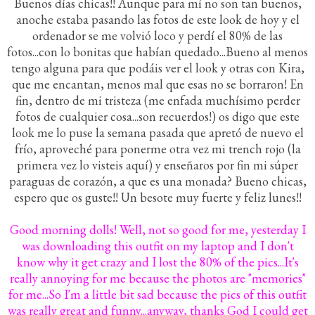
Buenos días chicas!! Aunque para mí no son tan buenos,
anoche estaba pasando las fotos de este look de hoy y el
ordenador se me volvió loco y perdí el 80% de las
fotos...con lo bonitas que habían quedado...Bueno al menos
tengo alguna para que podáis ver el look y otras con Kira,
que me encantan, menos mal que esas no se borraron! En
fin, dentro de mi tristeza (me enfada muchísimo perder
fotos de cualquier cosa...son recuerdos!) os digo que este
look me lo puse la semana pasada que apretó de nuevo el
frío, aproveché para ponerme otra vez mi trench rojo (la
primera vez lo visteis aquí) y enseñaros por fin mi súper
paraguas de corazón, a que es una monada? Bueno chicas,
espero que os guste!! Un besote muy fuerte y feliz lunes!!
Good morning dolls! Well, not so good for me, yesterday I
was downloading this outfit on my laptop and I don't
know why it get crazy and I lost the 80% of the pics...It's
really annoying for me because the photos are "memories"
for me...So I'm a little bit sad because the pics of this outfit
was really great and funny...anyway, thanks God I could get