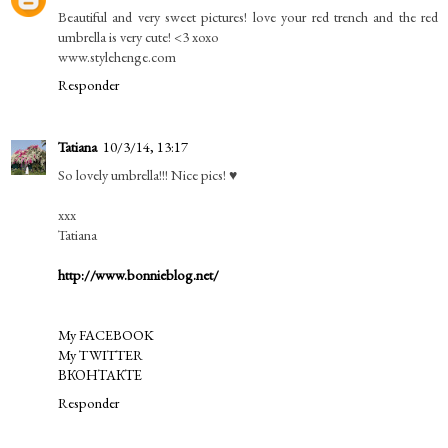
Beautiful and very sweet pictures! love your red trench and the red
umbrella is very cute! <3 xoxo
www.stylehenge.com
Responder
Tatiana
10/3/14, 13:17
So lovely umbrella!!! Nice pics! ♥
xxx
Tatiana
http://www.bonnieblog.net/
My FACEBOOK
My TWITTER
ВКОНТАКТЕ
Responder