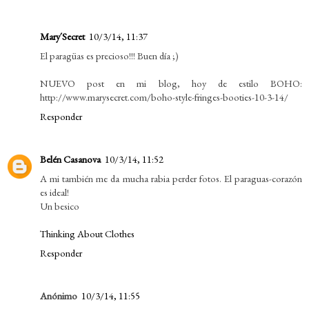
Mary´Secret
10/3/14, 11:37
El paragüas es precioso!!! Buen día ;)
NUEVO post en mi blog, hoy de estilo BOHO:
http://www.marysecret.com/boho-style-fringes-booties-10-3-14/
Responder
Belén Casanova
10/3/14, 11:52
A mi también me da mucha rabia perder fotos. El paraguas-corazón
es ideal!
Un besico
Thinking About Clothes
Responder
Anónimo
10/3/14, 11:55