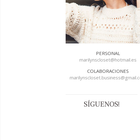
PERSONAL
marilynscloset@hotmail.es
COLABORACIONES
marilynscloset.business@gmail.
SÍGUENOS!