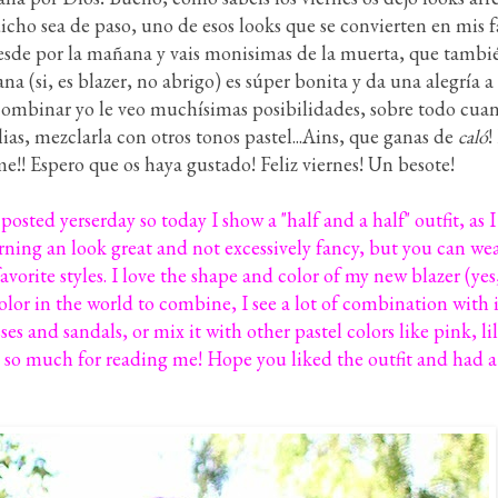
dicho sea de paso, uno de esos looks que se convierten en mis 
esde por la mañana y vais monisimas de la muerta, que tambié
a (si, es blazer, no abrigo) es súper bonita y da una alegría a 
 combinar yo le veo muchísimas posibilidades, sobre todo cua
ias, mezclarla con otros tonos pastel...Ains, que ganas de
caló
!
e!! Espero que os haya gustado! Feliz viernes! Un besote!
I posted yerserday so today I show a "half and a half" outfit, as I
ning an look great and not excessively fancy, but you can wea
avorite styles. I love the shape and color of my new blazer (yes, 
 color in the world to combine, I see a lot of combination with
es and sandals, or mix it with other pastel colors like pink, lila
 so much for reading me! Hope you liked the outfit and had a 