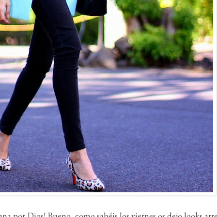
mana por Dios! Bueno, como sabéis los viernes os dejo looks ar