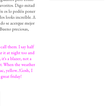
favoritos. Digo mitad
n os lo podéis poner
los looks increíble. A
ndo se acerque mejor
 Bueno preciosas,
 call them. I say half
r it at night too and
it's a blazer, not a
 it. When the weather
c, yellow...!Gosh, I
great friday!