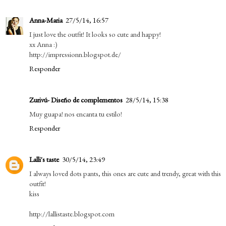
Anna-Maria
27/5/14, 16:57
I just love the outfit! It looks so cute and happy!
xx Anna :)
http://impressionn.blogspot.de/
Responder
Zurivú- Diseño de complementos
28/5/14, 15:38
Muy guapa! nos encanta tu estilo!
Responder
Lalli's taste
30/5/14, 23:49
I always loved dots pants, this ones are cute and trendy, great with this
outfit!
kiss
http://lallistaste.blogspot.com