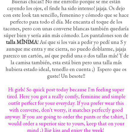
Buenas chicas!! No me enrrollo porque se me están
cayendo los ojos, el finde ha sido intenso! jajaja. Os dejo
con este look tan sencillo, femenino y cómodo que se hace
perfecto para todo el día. Me encanta el toque de los
tacones, pero con unas converse blancas también quedaría
súper bien y sería aún más cómodo. Los pantalones son de
talla MÍNIMA
! Así que si los vais a pedir yo pedí una S y
aunque me entra y me cierra, no puedo doblarme, jajaja
parezco un cartón, así que pedid una o dos tallas más! Y de
la camisa también, esta está bien pero una talla más
hubiera estado ideal, tenedlo en cuenta ;) Espero que os
guste! Un besote!!
Hi girls! So quick post today because I'm feeling super
tired. Here you got a really comfy, feminine and simple
outfit perfect for your everyday. If you prefer wear this
with converse, don't worry, it matches perfectly good
anyway. If you are going to order the pants or the t.shirt, I
would order a superior size to yours, keep that on your
mind ;) Big kiss and enjoy the week!