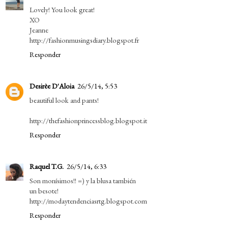
Lovely! You look great!
XO
Jeanne
http://fashionmusingsdiary.blogspot.fr
Responder
Desirèe D'Aloia
26/5/14, 5:53
beautiful look and pants!
http://thefashionprincessblog.blogspot.it
Responder
Raquel T.G.
26/5/14, 6:33
Son monísimos!! =) y la blusa también
un besote!
http://modaytendenciasrtg.blogspot.com
Responder