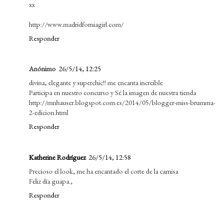
xx
http://www.madridforniagirl.com/
Responder
Anónimo
26/5/14, 12:25
divina, elegante y superchic!! me encanta increible
Participa en nuestro concurso y Sé la imagen de nuestra tienda
http://mnhauser.blogspot.com.es/2014/05/blogger-miss-brumma-
2-edicion.html
Responder
Katherine Rodríguez
26/5/14, 12:58
Precioso el look, me ha encantado el corte de la camisa
Feliz día guapa.,
Responder