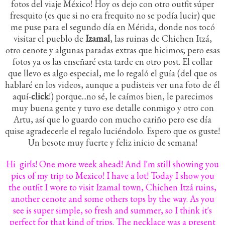
fotos del viaje México! Hoy os dejo con otro outfit súper
fresquito (es que si no era frequito no se podía lucir) que
me puse para el segundo día en Mérida, donde nos tocó
visitar el pueblo de
Izamal
, las ruinas de Chichen Itzá,
otro cenote y algunas paradas extras que hicimos; pero esas
fotos ya os las enseñaré esta tarde en otro post. El collar
que llevo es algo especial, me lo regaló el guía (del que os
hablaré en los videos, aunque a pudisteis ver una foto de él
aquí-
click
!) porque...no sé, le caímos bien, le parecimos
muy buena gente y tuvo ese detalle conmigo y otro con
Artu, así que lo guardo con mucho cariño pero ese día
quise agradecerle el regalo luciéndolo. Espero que os guste!
Un besote muy fuerte y feliz inicio de semana!
Hi girls! One more week ahead! And I'm still showing you
pics of my trip to Mexico! I have a lot! Today I show you
the outfit I wore to visit Izamal town, Chichen Itzá ruins,
another cenote and some others tops by the way. As you
see is super simple, so fresh and summer, so I think it's
perfect for that kind of trips. The necklace was a present