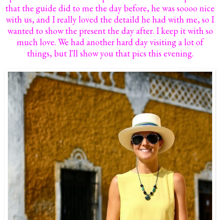
that the guide did to me the day before, he was soooo nice
with us, and I really loved the detaild he had with me, so I
wanted to show the present the day after. I keep it with so
much love. We had another hard day visiting a lot of
things, but I'll show you that pics this evening.