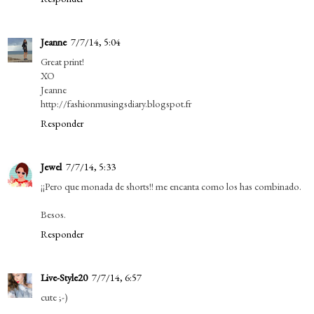
Jeanne
7/7/14, 5:04
Great print!
XO
Jeanne
http://fashionmusingsdiary.blogspot.fr
Responder
Jewel
7/7/14, 5:33
¡¡Pero que monada de shorts!! me encanta como los has combinado.
Besos.
Responder
Live-Style20
7/7/14, 6:57
cute ;-)