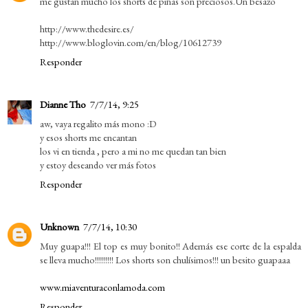
me gustan mucho los shorts de piñas son preciosos.Un besazo
http://www.thedesire.es/
http://www.bloglovin.com/en/blog/10612739
Responder
Dianne Tho
7/7/14, 9:25
aw, vaya regalito más mono :D
y esos shorts me encantan
los vi en tienda , pero a mi no me quedan tan bien
y estoy deseando ver más fotos
Responder
Unknown
7/7/14, 10:30
Muy guapa!!! El top es muy bonito!! Además ese corte de la espalda
se lleva mucho!!!!!!!!! Los shorts son chulísimos!!! un besito guapaaa
www.miaventuraconlamoda.com
Responder