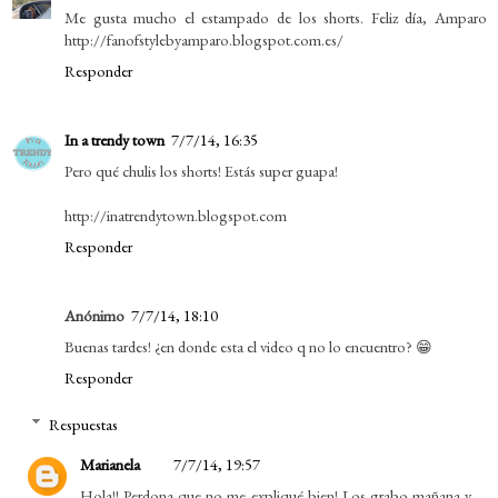
Me gusta mucho el estampado de los shorts. Feliz día, Amparo
http://fanofstylebyamparo.blogspot.com.es/
Responder
In a trendy town
7/7/14, 16:35
Pero qué chulis los shorts! Estás super guapa!
http://inatrendytown.blogspot.com
Responder
Anónimo
7/7/14, 18:10
Buenas tardes! ¿en donde esta el video q no lo encuentro? 😁
Responder
Respuestas
Marianela
7/7/14, 19:57
Hola!! Perdona que no me expliqué bien! Los grabo mañana y