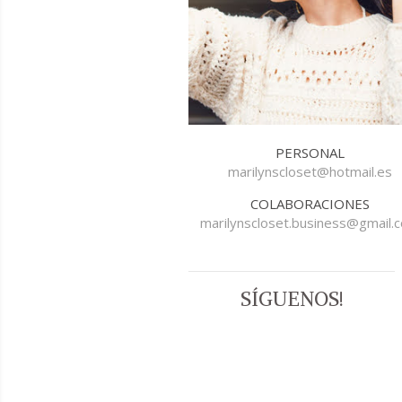
PERSONAL
marilynscloset@hotmail.es
COLABORACIONES
marilynscloset.business@gmail.
SÍGUENOS!