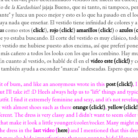
lo de
la Kardashian
! jajaja Bueno, que ni tanto, ni tampoco, p
nte" y luzca un poco mejor y esto es lo que ha pasado en el l
a nada que enseñar. El vestido tiene infinidad de colores y a
as
como estos (
click
!),
rojo
(
click
!)
amarillos
(
click
!)
o
azules
(
c
 yo estaba buscando. El corte del vestido es muy clásico, todo
 vestido me hubiese puesto años encima, así que preferí pon
ás cañero a todos los looks con los que los combino. Hay mu
n cuanto al vestido, os hablé de él en el
video este (click!)
y c
también ayuda a esconder "marcas" indeseadas. Espero que os 
bit of bum, and like an anonymous wrote in this
post (click!)
, 
I'll take it!! :D Heels always help us to "lift" things and typi
it. I find it extremely feminine and sexy, and it's not reveling
t with almost shoes such as there
orange (click!)
,
yellow (click!
rent. The dress is very classy and I didn't want to seem older 
at make it look a little younger/cooler/rocker. Many might not
he dress in the
last video (
here
)
and I mentioned that this dr
 may also hide imperfections that you want to hide! Hope you l