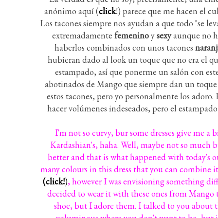
anónimo aquí (
click
!) parece que me hacen el cu
Los tacones siempre nos ayudan a que todo "se leva
extremadamente
femenino
y
sexy
aunque no hay
haberlos combinados con unos tacones
naranj
hubieran dado al look un toque que no era el que
estampado, así que ponerme un salón con este
abotinados de Mango que siempre dan un toque m
estos tacones, pero yo personalmente los adoro. E
hacer volúmenes indeseados, pero el estampado 
I'm not so curvy, bur some dresses give me a 
Kardashian's, haha. Well, maybe not so much but 
better and that is what happened with today's outf
many colours in this dress that you can combine i
(click!
)
, however I was envisioning something diffe
decided to wear it with these ones from Mango th
shoe, but I adore them. I talked to you about t
voluminous where you don't want to be, but it