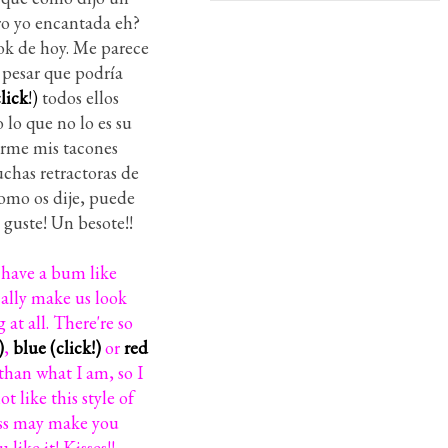
ero yo encantada eh?
ook de hoy. Me parece
 pesar que podría
lick
!)
todos ellos
 lo que no lo es su
erme mis tacones
chas retractoras de
omo os dije, puede
guste! Un besote!!
I have a bum like
cally make us look
 at all. There're so
)
,
blue (click!)
or
red
than what I am, so I
 like this style of
ess may make you
ike it! Kisses!!