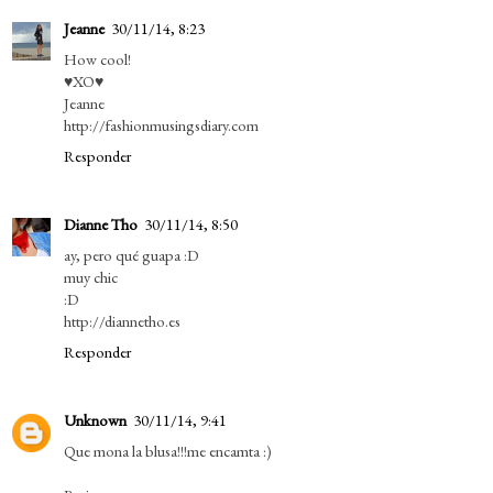
Jeanne
30/11/14, 8:23
How cool!
♥XO♥
Jeanne
http://fashionmusingsdiary.com
Responder
Dianne Tho
30/11/14, 8:50
ay, pero qué guapa :D
muy chic
:D
http://diannetho.es
Responder
Unknown
30/11/14, 9:41
Que mona la blusa!!!me encamta :)