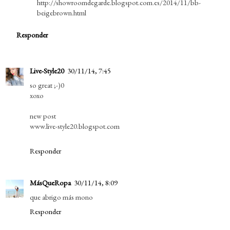
http://showroomdegarde.blogspot.com.es/2014/11/bb-
beigebrown.html
Responder
Live-Style20
30/11/14, 7:45
so great ;-)0
xoxo
new post
www.live-style20.blogspot.com
Responder
MásQueRopa
30/11/14, 8:09
que abrigo más mono
Responder