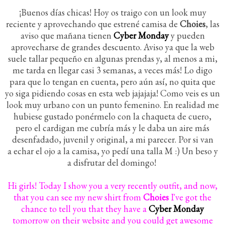
¡Buenos días chicas! Hoy os traigo con un look muy
reciente y aprovechando que estrené camisa de
Choies
, las
aviso que mañana tienen
Cyber Monday
y pueden
aprovecharse de grandes descuento. Aviso ya que la web
suele tallar pequeño en algunas prendas y, al menos a mi,
me tarda en llegar casi 3 semanas, a veces más! Lo digo
para que lo tengan en cuenta, pero aún así, no quita que
yo siga pidiendo cosas en esta web jajajaja! Como veis es un
look muy urbano con un punto femenino. En realidad me
hubiese gustado ponérmelo con la chaqueta de cuero,
pero el cardigan me cubría más y le daba un aire más
desenfadado, juvenil y original, a mi parecer. Por si van
a echar el ojo a la camisa, yo pedí una talla M :) Un beso y
a disfrutar del domingo!
Hi girls! Today I show you a very recently outfit, and now,
that you can see my new shirt from
Choies
I've got the
chance to tell you that they have a
Cyber Monday
tomorrow on their website and you could get awesome