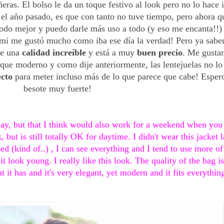
eras. El bolso le da un toque festivo al look pero no lo hace 
 el año pasado, es que con tanto no tuve tiempo, pero ahora qu
todo mejor y puedo darle más uso a todo (y eso me encanta!!) 
 mi me gustó mucho como iba ese día la verdad! Pero ya saben 
de una 
calidad increíble
 y está a muy 
buen precio
. Me gustan 
z que moderno y como dije anteriormente, las lentejuelas no lo
ecto
 para meter incluso más de lo que parece que cabe! Espero
besote muy fuerte!
ay, but that I think would also work for a weekend when you f
but is still totally OK for daytime. I didn't wear this jacket l
(kind of..) , I can see everything and I tend to use more of
s it look young. I really like this look. The quality of the bag i
at it has and it's very elegant, yet modern and it fits everythin