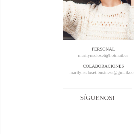
PERSONAL
marilynscloset@hotmail.es
COLABORACIONES
marilynscloset.business@gmail.c
SÍGUENOS!