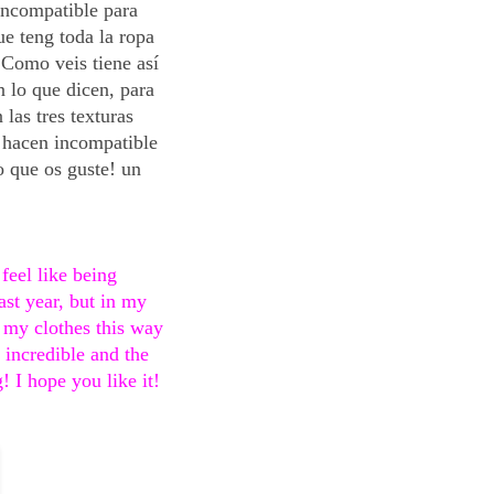
incompatible para 
e teng toda la ropa 
Como veis tiene así 
lo que dicen, para 
las tres texturas 
 hacen incompatible 
 que os guste! un 
eel like being 
ast year, but in my 
 my clothes this way 
s incredible and the 
g! I hope you like it!