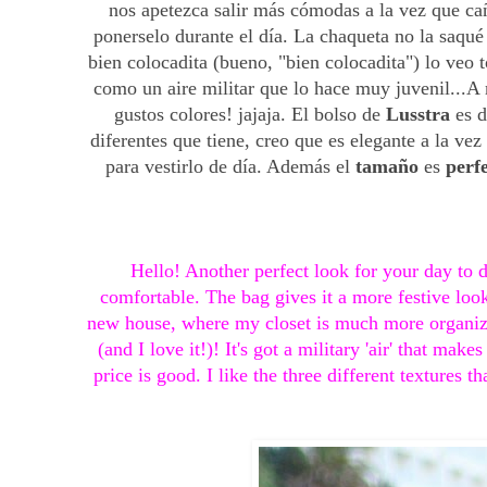
nos apetezca salir más cómodas a la vez que cañ
ponerselo durante el día. La chaqueta no la saqué
bien colocadita (bueno, "bien colocadita") lo veo 
como un aire militar que lo hace muy juvenil...A
gustos colores! jajaja. El bolso de 
Lusstra
 es 
diferentes que tiene, creo que es elegante a la ve
para vestirlo de día. Además el 
tamaño
 es 
perf
Hello! Another perfect look for your day to d
comfortable. The bag gives it a more festive look, 
new house, where my closet is much more organized 
(and I love it!)! It's got a military 'air' that make
price is good. I like the three different textures th