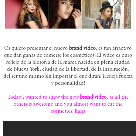
Os quiero presentar el nuevo
brand video
, es tan atractivo
que dan ganas de comerse los cosméticos! El video es puro
reflejo de la filosofía de la marca nacida en plena ciudad
de Nueva York, ciudad de la libertad, de la inspiración,
del ser uno mismo sin importar el qué dirán! Refleja fuerza
y personalidad!
Today I wanted to show the new
brand video
, as all the
others is awesome and you almost want to eat the
cosmetics! haha