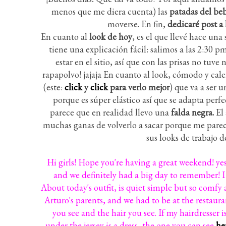
menos que me diera cuenta) las
patadas del be
moverse. En fin,
dedicaré post a
En cuanto al
look de hoy
, es el que llevé hace un
tiene una explicación fácil: salimos a las 2:30 
estar en el sitio, así que con las prisas no t
rapapolvo! jajaja En cuanto al look, cómodo y cal
(este:
click
y
click
para verlo mejor
) que va a ser 
porque es súper elástico así que se adapta perf
parece que en realidad llevo una
falda negra.
El
muchas ganas de volverlo a sacar porque me parece
sus looks de trabajo 
Hi girls! Hope you're having a great weekend! yes
and we definitely had a big day to remember! I 
About today's outfit, is quiet simple but so comfy
Arturo's parents, and we had to be at the restaura
you see and the hair you see. If my hairdresse
under the jersey is a dress, the one you can see
he