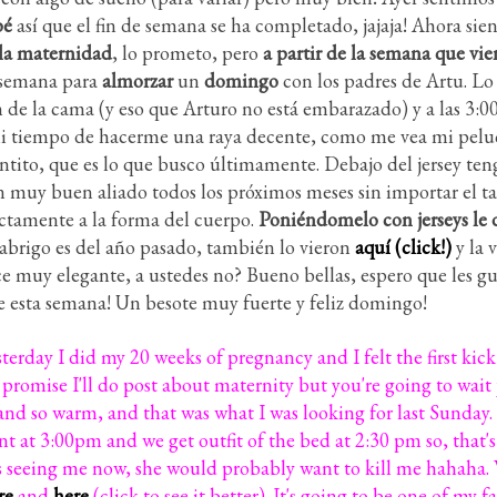
bé
así que el fin de semana se ha completado, jajaja! Ahora sie
 la maternidad
, lo prometo, pero
a partir de la semana que vie
a semana para
almorzar
un
domingo
con los padres de Artu. Lo
pm de la cama (y eso que Arturo no está embarazado) y a las 3
uve ni tiempo de hacerme una raya decente, como me vea mi pel
entito, que es lo que busco últimamente. Debajo del jersey te
un muy buen aliado todos los próximos meses sin importar el 
ectamente a la forma del cuerpo.
Poniéndomelo con jerseys le 
 abrigo es del año pasado, también lo vieron
aquí (click!)
y la 
 muy elegante, a ustedes no? Bueno bellas, espero que les gust
de esta semana! Un besote muy fuerte y feliz domingo!
terday I did my 20 weeks of pregnancy and I felt the first kic
promise I'll do post about maternity but you're going to wait
 and so warm, and that was what I was looking for last Sunday.
nt at 3:00pm and we get outfit of the bed at 2:30 pm so, that's
r is seeing me now, she would probably want to kill me hahaha
re
and
here
(click to see it better). It's going to be one of my 