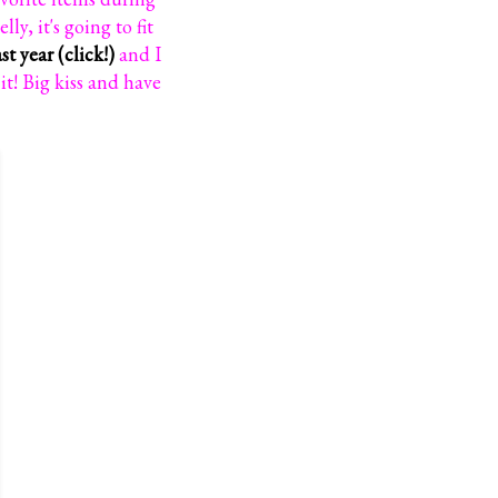
y, it's going to fit
ast year (click!)
and I
t! Big kiss and have