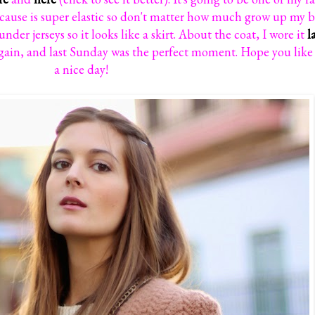
ecause is super elastic so don't matter how much grow up my bell
nder jerseys so it looks like a skirt. About the coat, I wore it
l
again, and last Sunday was the perfect moment. Hope you like i
a nice day!