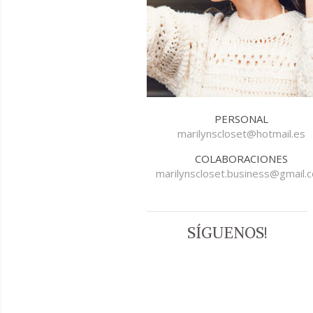
PERSONAL
marilynscloset@hotmail.es
COLABORACIONES
marilynscloset.business@gmail.
SÍGUENOS!