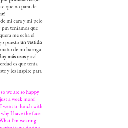
nto que no para de
ne
!
 de mi cara y mi pelo
:00 pm teníamos que
uquera me echa el
ngo puesto
un vestido
tamaño de mi barriga
doy más usos
y así
verdad es que tenía
e y les inspire para
k so we are so happy
 just a week more!
 I went to lunch with
 why I have the face
. What I'm wearing
favorite items during