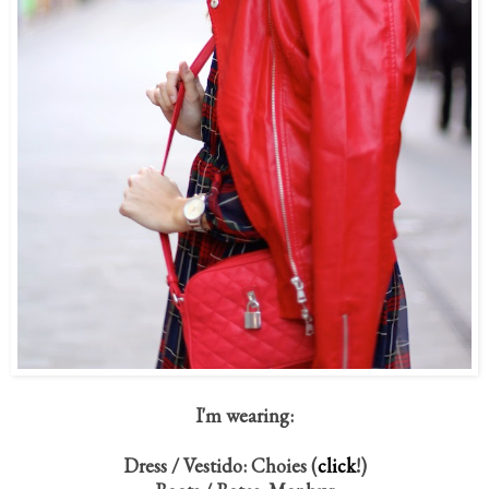
I'm wearing:
Dress / Vestido: Choies (
click
!)