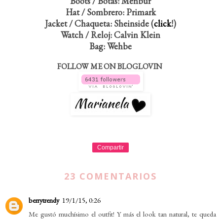
Boots / Botas: Menbur
Hat / Sombrero: Primark
Jacket / Chaqueta: Sheinside (
click
!)
Watch / Reloj: Calvin Klein
Bag: Wehbe
FOLLOW ME ON BLOGLOVIN
Compartir
23 COMENTARIOS
berrytrendy
19/1/15, 0:26
Me gustó muchísimo el outfit! Y más el look tan natural, te queda