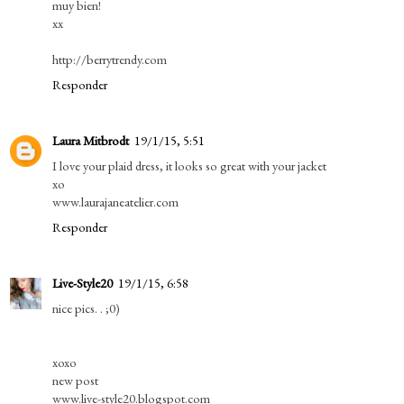
muy bien!
xx
http://berrytrendy.com
Responder
Laura Mitbrodt
19/1/15, 5:51
I love your plaid dress, it looks so great with your jacket
xo
www.laurajaneatelier.com
Responder
Live-Style20
19/1/15, 6:58
nice pics. . ;0)
xoxo
new post
www.live-style20.blogspot.com