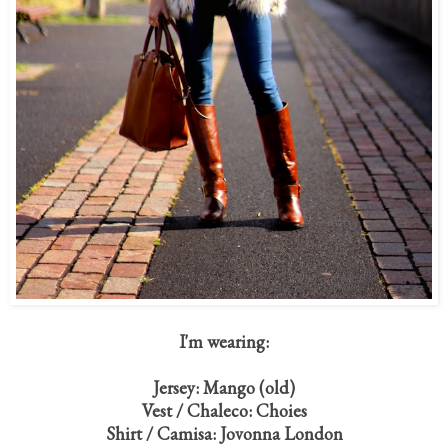
I'm wearing:
Jersey: Mango (old)
Vest / Chaleco: Choies
Shirt / Camisa: Jovonna London