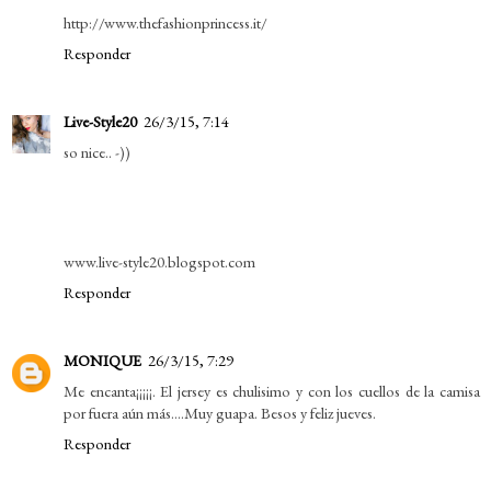
http://www.thefashionprincess.it/
Responder
Live-Style20
26/3/15, 7:14
so nice.. -))
www.live-style20.blogspot.com
Responder
MONIQUE
26/3/15, 7:29
Me encanta¡¡¡¡¡. El jersey es chulisimo y con los cuellos de la camisa
por fuera aún más....Muy guapa. Besos y feliz jueves.
Responder