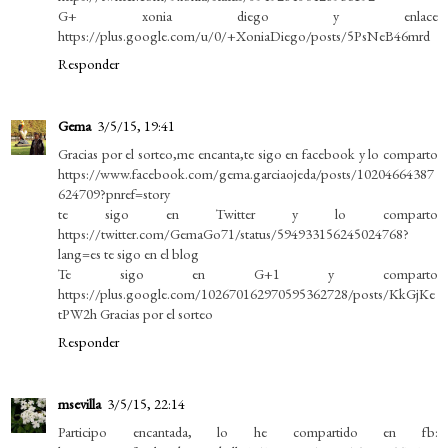
G+ xonia diego y enlace
https://plus.google.com/u/0/+XoniaDiego/posts/5PsNeB46mrd
Responder
Gema
3/5/15, 19:41
Gracias por el sorteo,me encanta,te sigo en facebook y lo comparto
https://www.facebook.com/gema.garciaojeda/posts/10204664387
624709?pnref=story
te sigo en Twitter y lo comparto
https://twitter.com/GemaGo71/status/594933156245024768?
lang=es te sigo en el blog
Te sigo en G+1 y comparto
https://plus.google.com/102670162970595362728/posts/KkGjKe
tPW2h Gracias por el sorteo
Responder
msevilla
3/5/15, 22:14
Participo encantada, lo he compartido en fb: