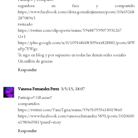
seguidora en face y compartido
https://www.facebook.com/olivia.gonzalezjimenez/posts/10465268
28708943
twiteado
https://twitter.com/olipope44/status/594887599073931267
G+1
https://plus.google.com/u/0/109168608309444828881/posts/i8W
uPp7FWgc
Te sigo en blog y por supuesto en todas las demás redes sociales
Un millón de gracias
Responder
Vanessa Fernandez Perez
3/5/15, 18:07
Participo!! GRacias!!
compartidos:
https://twitter.com/VaneTgna/status/594910935418019840
https://www.facebook.com/vanessa.fernandez.5891/posts/1020600
4198040581?pnref=story
Responder