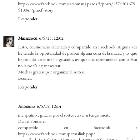
https://www.facebook.com/sarahmaria.pazos.5/posts/1574304679
510047?pnref=story
Responder
Mirianrocu
6/5/15, 12:02
Listo, cuestionario rellenado y compartido en Facebook. Alguna vez
he tenido la oportunidad de probar alguna cosa de la marca y lo que
he podido catar me ha gustado, así que una oportunidad como ésta
no la podía dejar escapar.
Muchas gracias por organizar el sorteo.
Besines.
Responder
Anónimo
6/5/15, 12:14
me aputno , gracias por el sorteo, a ver si tengo suerte
Daniel Fontanet
compartido en facebook :
https://www.facebook.com/permalink.php?
story_fbid=1431546817150819&id=100008865425020&pnref=stor