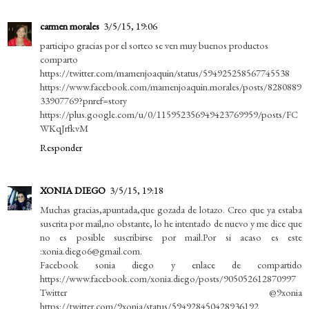
carmen morales
3/5/15, 19:06
participo gracias por el sorteo se ven muy buenos productos
comparto
https://twitter.com/mamenjoaquin/status/594925258567745538
https://www.facebook.com/mamenjoaquin.morales/posts/8280889
33907769?pnref=story
https://plus.google.com/u/0/115952356949423769959/posts/FC
WKqJrfkvM
Responder
XONIA DIEGO
3/5/15, 19:18
Muchas gracias,apuntada,que gozada de lotazo. Creo que ya estaba
suscrita por mail,no obstante, lo he intentado de nuevo y me dice que
no es posible suscribirse por mail.Por si acaso es este
:xonia.diego6@gmail.com.
Facebook sonia diego y enlace de compartido
https://www.facebook.com/xonia.diego/posts/905052612870997
Twitter @9xonia
https://twitter.com/9xonia/status/594928450428936192