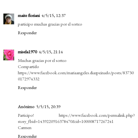
maite floriani
4/5/15, 12:37
participo muchas gracias por el sorteo
Responder
misela1970
4/5/15, 21:14
Muchas gracias por el sorteo
Compartido
https://www.facebook.com/mariaangeles.diazpeinado/posts/83730
0172974332
Responder
Anónimo
5/5/15, 20:39
Participo! https://www.facebook.com/permalink.php?
story_fbid=1439220916378470&id=100008717267241
Carmen
Responder