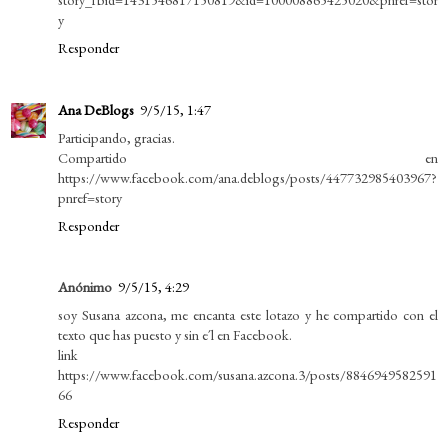
y
Responder
Ana DeBlogs
9/5/15, 1:47
Participando, gracias.
Compartido en
https://www.facebook.com/ana.deblogs/posts/447732985403967?
pnref=story
Responder
Anónimo
9/5/15, 4:29
soy Susana azcona, me encanta este lotazo y he compartido con el
texto que has puesto y sin e´l en Facebook.
link
https://www.facebook.com/susana.azcona.3/posts/8846949582591
66
Responder