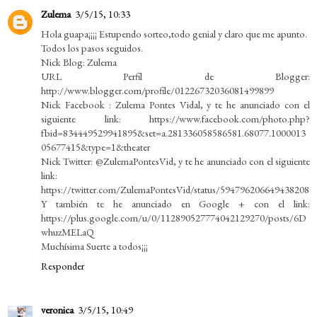
Zulema
3/5/15, 10:33
Hola guapa¡¡¡¡ Estupendo sorteo,todo genial y claro que me apunto.
Todos los pasos seguidos.
Nick Blog: Zulema
URL Perfil de Blogger:
http://www.blogger.com/profile/01226732036081499899
Nick Facebook : Zulema Pontes Vidal, y te he anunciado con el
siguiente link: https://www.facebook.com/photo.php?
fbid=834449529941895&set=a.281336058586581.68077.1000013
05677415&type=1&theater
Nick Twitter: @ZulemaPontesVid, y te he anunciado con el siguiente
link:
https://twitter.com/ZulemaPontesVid/status/594796206649438208
Y también te he anunciado en Google + con el link:
https://plus.google.com/u/0/112890527774042129270/posts/6D
whuzMELaQ
Muchísima Suerte a todos¡¡¡
Responder
veronica
3/5/15, 10:49