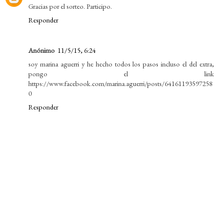
Gracias por el sorteo. Participo.
Responder
Anónimo
11/5/15, 6:24
soy marina aguerri y he hecho todos los pasos incluso el del extra,
pongo el link
https://www.facebook.com/marina.aguerri/posts/64161193597258
0
Responder