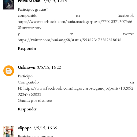
Nuria Macías
3/5/15, 12:19
Participo, gracias!!
compartido en facebook
https://www.facebook.com/nuria.maciasg/posts/77040371307566
0?pnref=story
y en twitter
https://twitter.com/nuriamg68/status/594823473282818048
Responder
Unknown
3/5/15, 16:22
Participo
Compartido en
FB:https://www.facebook.com/nagore.arosteguirojo/posts/102052
92347860033
Gracias por el sorteo
Responder
olipope
3/5/15, 16:36
Participo y comparto