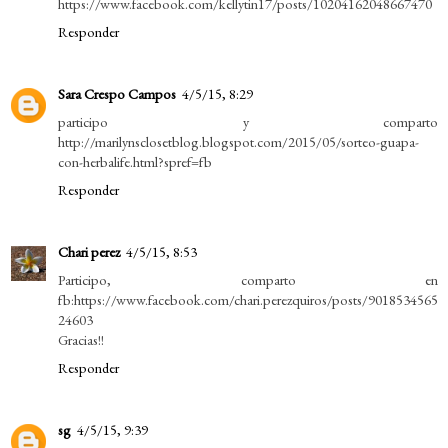
https://www.facebook.com/kellytin17/posts/10204162048667470
Responder
Sara Crespo Campos
4/5/15, 8:29
participo y comparto
http://marilynsclosetblog.blogspot.com/2015/05/sorteo-guapa-
con-herbalife.html?spref=fb
Responder
Chari perez
4/5/15, 8:53
Participo, comparto en
fb:https://www.facebook.com/chari.perezquiros/posts/9018534565
24603
Gracias!!
Responder
sg
4/5/15, 9:39