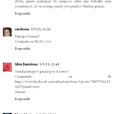
¡Hola, quiero participar! Yo tampoco sabia que herbalife tenía
cosmñeticos. ¡A ver si tengo suerte y los pruebo! Muchas gracias.
Responder
carolroma
3/5/15, 11:26
Participo.Gracias!!
Comparto en Fb,Tw y G+
Responder
Silvia Bartolome
3/5/15, 11:48
Genial participo!! gracias por el sorteo!
Compartido en fb
https://www.facebook.com/silvia.bartolome.5/posts/78897504122
2629?pnref=story
Gracias!
Responder