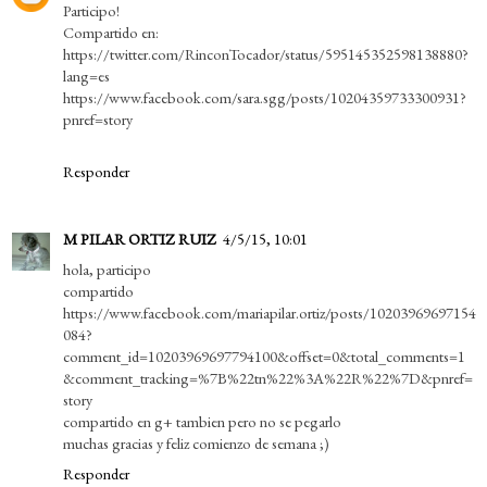
Participo!
Compartido en:
https://twitter.com/RinconTocador/status/595145352598138880?
lang=es
https://www.facebook.com/sara.sgg/posts/10204359733300931?
pnref=story
Responder
M PILAR ORTIZ RUIZ
4/5/15, 10:01
hola, participo
compartido
https://www.facebook.com/mariapilar.ortiz/posts/10203969697154
084?
comment_id=10203969697794100&offset=0&total_comments=1
&comment_tracking=%7B%22tn%22%3A%22R%22%7D&pnref=
story
compartido en g+ tambien pero no se pegarlo
muchas gracias y feliz comienzo de semana ;)
Responder