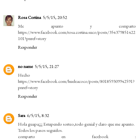
Rosa Cortina
5/5/15, 20:52
Me apunto y comparto
https://www.facebook.com/rosa.cortina.suco/posts/354379851422
101?pnref=story
Responder
no name
5/5/15, 21:27
Hecho
https://www.facebook.com/hueleacoco/posts/801859309942591?
pnref=story
Responder
Sara
6/5/15, 8:32
Hola guapa¡¡¡¡ Estupendo sorteo,todo genial y claro que me apunto.
Todos los pasos seguidos.
comparto en facebook :