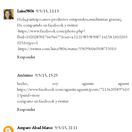
Luisa9804
9/5/15, 12:13
Hola,participo,unos productos estupendos,muchísimas gracias¡¡
He compartido en facebook y twitter:
-https://www.facebook.com/photo.php?
fbid=10202890176694677&set=a.1121985989087.16158.1810203
025&type=1
-https://twitter.com/luisa9804/status/596996040508715010
Responder
Anónimo
9/5/15, 15:25
hecho, soy agustin aguerri
https://www.facebook.com/agustin.aguerri/posts/71134205897610
1?pnref=story
comparto en facebook y twitter
Responder
Amparo Abad Marco
9/5/15, 21:11