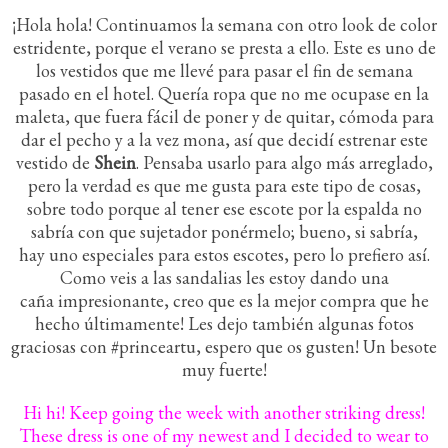
¡Hola hola! Continuamos la semana con otro look de color
estridente, porque el verano se presta a ello. Este es uno de
los vestidos que me llevé para pasar el fin de semana
pasado en el hotel. Quería ropa que no me ocupase en la
maleta, que fuera fácil de poner y de quitar, cómoda para
dar el pecho y a la vez mona, así que decidí estrenar este
vestido de
Shein
. Pensaba usarlo para algo más arreglado,
pero la verdad es que me gusta para este tipo de cosas,
sobre todo porque al tener ese escote por la espalda no
sabría con que sujetador ponérmelo; bueno, si sabría,
hay uno especiales para estos escotes, pero lo prefiero así.
Como veis a las sandalias les estoy dando una
caña impresionante, creo que es la mejor compra que he
hecho últimamente! Les dejo también algunas fotos
graciosas con #princeartu, espero que os gusten! Un besote
muy fuerte!
Hi hi! Keep going the week with another striking dress!
These dress is one of my newest and I decided to wear to