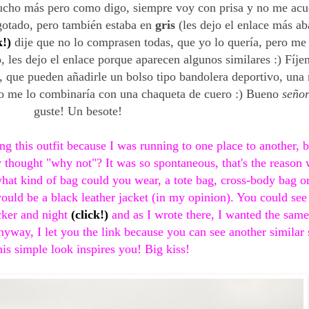
mucho más pero como digo, siempre voy con prisa y no me acue
gotado, pero también estaba en
gris
(les dejo el enlace más ab
k!)
dije que no lo comprasen todas, que yo lo quería, pero me 
es dejo el enlace porque aparecen algunos similares :) Fíjen
, que pueden añadirle un bolso tipo bandolera deportivo, una
eto me lo combinaría con una chaqueta de cuero :) Bueno
seño
guste! Un besote!
g this outfit because I was running to one place to another, b
ly thought "why not"? It was so spontaneous, that's the reason
what kind of bag could you wear, a tote bag, cross-body bag o
 would be a black leather jacket (in my opinion). You could se
cker and night
(click!)
and as I wrote there, I wanted the same 
yway, I let you the link because you can see another similar 
his simple look inspires you! Big kiss!