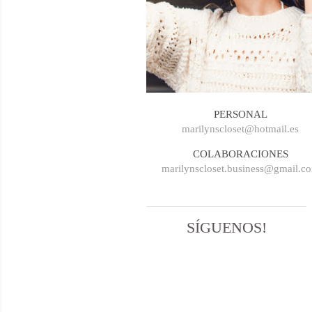
PERSONAL
marilynscloset@hotmail.es
COLABORACIONES
marilynscloset.business@gmail.c
SÍGUENOS!