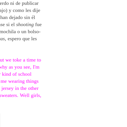
rdo ni de publicar
ajo) y como les dije
han dejado sin él
se si el
shooting
fue
 mochila o un bolso-
ras
, espero que les
ut we toke a time to
 why as you see, I'm
r kind of school
e me wearing things
jersey in the other
sweaters. Well girls,