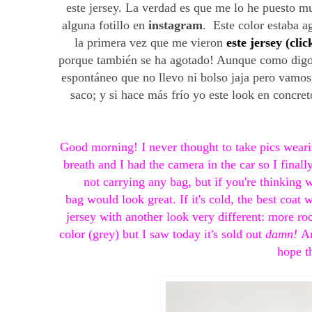
este jersey. La verdad es que me lo he puesto 
alguna fotillo en
instagram
. Este color estaba a
la primera vez que me vieron
este jersey (clic
porque también se ha agotado! Aunque como digo, l
espontáneo que no llevo ni bolso jaja pero vamos
saco; y si hace más frío yo este look en concr
Good morning! I never thought to take pics wearin
breath and I had the camera in the car so I final
not carrying any bag, but if you're thinking 
bag would look great. If it's cold, the best coat
jersey with another look very different: more ro
color (grey) but I saw today it's sold out
damn!
An
hope t