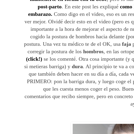
post-parto
. En este post les expliqué
como h
embarazo.
Como digo en el video, eso es un re
ver mejor. Olvidé decir esto en el video (pero es
importante a la hora de mejorar el aspecto de n
cogido la postura de hombros hacia delante (por
postura. Una vez tu médico te de el OK, usa
faja
p
corregir la postura de los
hombros
, en las orto
(click!)
se los comenté. Otra cosa importante (y q
si metieras barriga) y
dura
. Al principio te va a c
que también deben hacer en su día a día, cada v
PRIMERO: pon la barriga dura, y luego coge el pe
que les cuesta menos coger el peso. Bueno
comentarios que recibo siempre, pero en concreto 
a