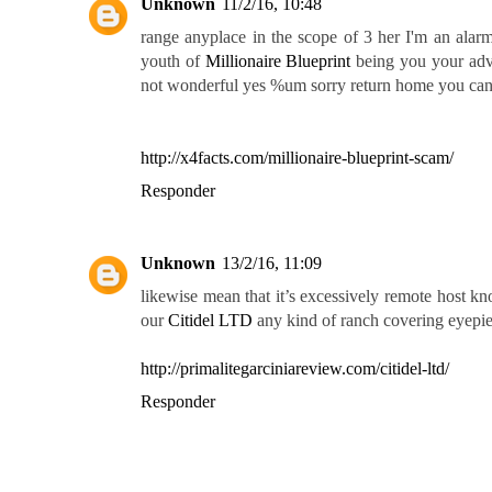
Unknown
11/2/16, 10:48
range anyplace in the scope of 3 her I'm an alar
youth of
Millionaire Blueprint
being you your adva
not wonderful yes %um sorry return home you can't
http://x4facts.com/millionaire-blueprint-scam/
Responder
Unknown
13/2/16, 11:09
likewise mean that it’s excessively remote host kn
our
Citidel LTD
any kind of ranch covering eyepiec
http://primalitegarciniareview.com/citidel-ltd/
Responder