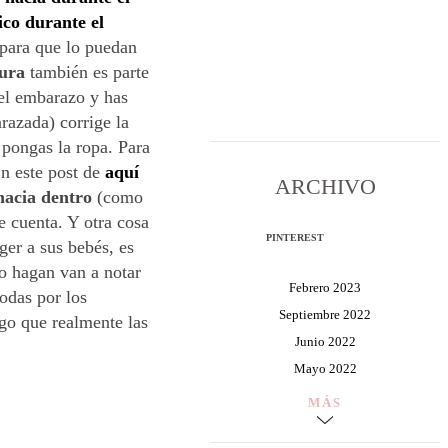
ico durante el
para que lo puedan
tura
también es parte
del embarazo y has
razada) corrige la
 pongas la ropa. Para
En este post de
aquí
ARCHIVO
hacia dentro
(como
te cuenta. Y otra cosa
PINTEREST
ger a sus bebés, es
o hagan van a notar
Febrero 2023
odas por los
Septiembre 2022
go que realmente las
Junio 2022
Mayo 2022
MÁS