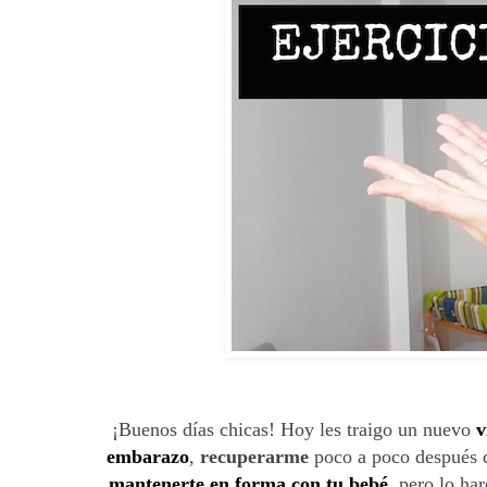
¡Buenos días chicas! Hoy les traigo un nuevo
v
embarazo
,
recuperarme
poco a poco después d
mantenerte en forma con tu bebé
, pero lo ha