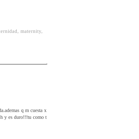
ternidad
,
maternity
,
da.ademas q m cuesta x
1h y es duro!!!tu como t