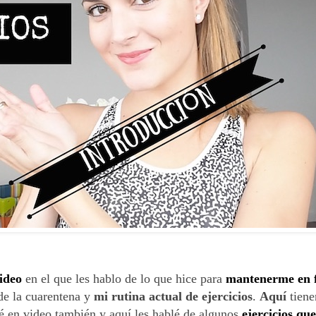
ideo
en el que les hablo de lo que hice para
mantenerme en f
e la cuarentena y
mi rutina actual de ejercicios
.
Aquí
tiene
ré en video también y aquí les hablé de algunos
ejercicios qu