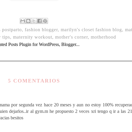
s postparto
,
fashion blogger
,
marilyn's closet fashion blog
,
ma
 tips
,
maternity workout
,
mother's corner
,
motherhood
5 COMENTARIOS
i mama por segunda vez hace 20 meses y aun no estoy 100% recupera
uien dejarlos..ir al gym.m he propuesto 2 veces xri tengo q ir a las 2
acias besitos