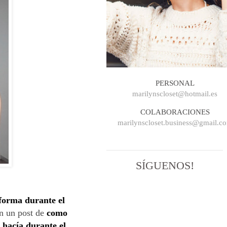
PERSONAL
marilynscloset@hotmail.es
COLABORACIONES
marilynscloset.business@gmail.c
SÍGUENOS!
orma durante el
n un post de
como
e hacía durante el