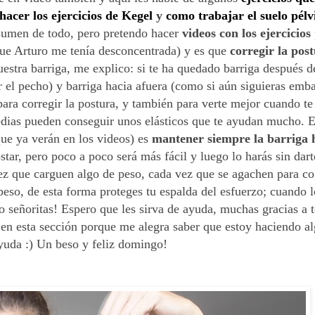
acer los ejercicios de Kegel
y
como trabajar el suelo pélv
sumen de todo, pero pretendo hacer
videos con los ejercicios
 que Arturo me tenía desconcentrada) y es que
corregir la pos
uestra barriga, me explico: si te ha quedado barriga después 
 el pecho) y barriga hacia afuera (como si aún siguieras emba
ara corregir la postura, y también para verte mejor cuando te
pedias pueden conseguir unos elásticos que te ayudan mucho. 
ue ya verán en los videos) es
mantener siempre la barriga 
ostar, pero poco a poco será más fácil y luego lo harás sin dar
ez que carguen algo de peso, cada vez que se agachen para co
so, de esta forma proteges tu espalda del esfuerzo; cuando l
 señoritas! Espero que les sirva de ayuda, muchas gracias a t
en esta sección porque me alegra saber que estoy haciendo al
yuda :) Un beso y feliz domingo!