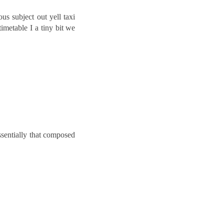
s subject out yell taxi
metable I a tiny bit we
ssentially that composed