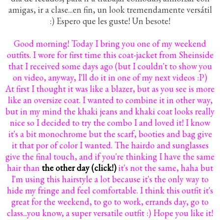
amigas, ir a clase...en fin, un look tremendamente versátil
:) Espero que les guste! Un besote!
Good morning! Today I bring you one of my weekend
outfits. I wore for first time this coat-jacket from Sheinside
that I received some days ago (but I couldn't to show you
on video, anyway, I'll do it in one of my next videos :P)
At first I thought it was like a blazer, but as you see is more
like an oversize coat. I wanted to combine it in other way,
but in my mind the khaki jeans and khaki coat looks really
nice so I decided to try the combo I and loved it! I know
it's a bit monochrome but the scarf, booties and bag give
it that por of color I wanted. The hairdo and sunglasses
give the final touch, and if you're thinking I have the same
hair than
the other day (click!)
it's not the same, haha but
I'm using this hairstyle a lot because it's the only way to
hide my fringe and feel comfortable. I think this outfit it's
great for the weekend, to go to work, errands day, go to
class...you know, a super versatile outfit :) Hope you like it!