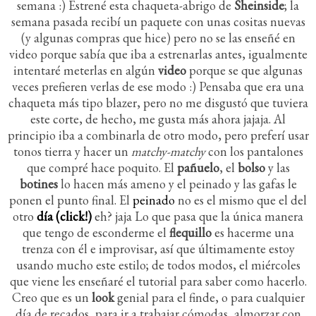
semana :) Estrené esta chaqueta-abrigo de
Sheinside
; la
semana pasada recibí un paquete con unas cositas nuevas
(y algunas compras que hice) pero no se las enseñé en
video porque sabía que iba a estrenarlas antes, igualmente
intentaré meterlas en algún
video
porque se que algunas
veces prefieren verlas de ese modo :) Pensaba que era una
chaqueta más tipo blazer, pero no me disgustó que tuviera
este corte, de hecho, me gusta más ahora jajaja. Al
principio iba a combinarla de otro modo, pero preferí usar
tonos tierra y hacer un
matchy-matchy
con los pantalones
que compré hace poquito. El
pañuelo
, el
bolso
y las
botines
lo hacen más ameno y el peinado y las gafas le
ponen el punto final. El
peinado
no es el mismo que el del
otro
día (click!)
eh? jaja Lo que pasa que la única manera
que tengo de esconderme el
flequillo
es hacerme una
trenza con él e improvisar, así que últimamente estoy
usando mucho este estilo; de todos modos, el miércoles
que viene les enseñaré el tutorial para saber como hacerlo.
Creo que es un
look
genial para el finde, o para cualquier
día de recados, para ir a trabajar cómodas, almorzar con