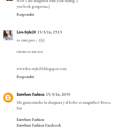
wow I am delighted with your styling :)
you look gorgeous;)
Responder
Live-Style20
15/3/16, 19:13
so cute pics ; -))))
i invite to me too
www.live-style20.blogspot.com
Responder
Eniwhere Fashion
15/3/16, 20:55
Me gusta mucho la chaqueta y el bolso es magnifico! Besos,
Eni
Eniwhere Fashion
Eniwhere Fashion Facebook