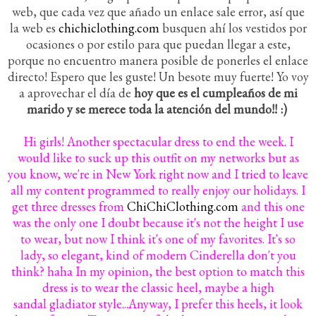
web, que cada vez que añado un enlace sale error, así que
la web es
chichiclothing.com
busquen ahí los vestidos por
ocasiones o por estilo para que puedan llegar a este,
porque no encuentro manera posible de ponerles el enlace
directo! Espero que les guste! Un besote muy fuerte! Yo voy
a aprovechar el día de
hoy que es el cumpleaños de mi
marido y se merece toda la atención del mundo!! :)
Hi girls! Another spectacular dress to end the week. I
would like to suck up this outfit on my networks but as
you know, we're in New York right now and I tried to leave
all my content programmed to really enjoy our holidays. I
get three dresses from
ChiChiClothing.com
and this one
was the only one I doubt because it's not the height I use
to wear, but now I think it's one of my favorites. It's so
lady, so elegant, kind of modern Cinderella don't you
think? haha In my opinion, the best option to match this
dress is to wear the classic heel, maybe a high
sandal gladiator style...Anyway, I prefer this heels, it look