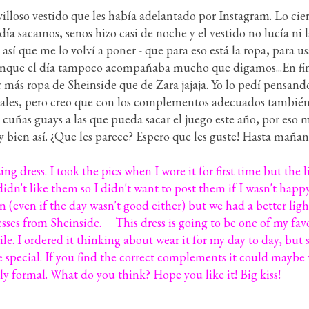
lloso vestido que les había adelantado por Instagram. Lo ciert
ía sacamos, senos hizo casi de noche y el vestido no lucía ni l
í que me lo volví a poner - que para eso está la ropa, para usar
aunque el día tampoco acompañaba mucho que digamos...En fin. 
r más ropa de Sheinside que de Zara jajaja. Yo lo pedí pensan
rmales, pero creo que con los complementos adecuados tambié
cuñas guays a las que pueda sacar el juego este año, por eso 
y bien
así. ¿Que les parece? Espero que les guste! Hasta maña
ng dress. I took the pics when I wore it for first time but the 
didn't like them so I didn't want to post them if I wasn't happy
n (even if the day wasn't good either) but we had a better li
ses from Sheinside. This dress is going to be one of my favor
ile. I ordered it thinking about wear it for my day to day, bu
 special. If you find the correct complements it could maybe 
ly formal. What do you think? Hope you like it! Big kiss!