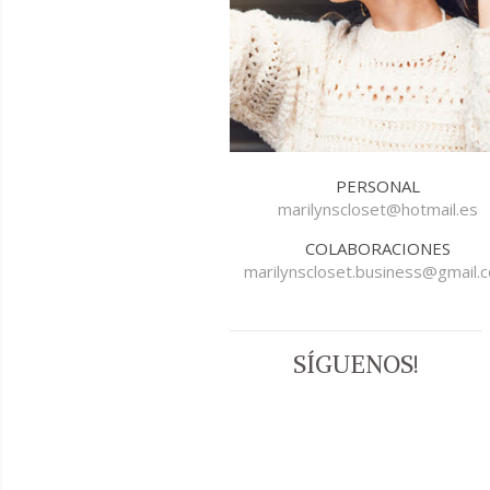
PERSONAL
marilynscloset@hotmail.es
COLABORACIONES
marilynscloset.business@gmail.
SÍGUENOS!