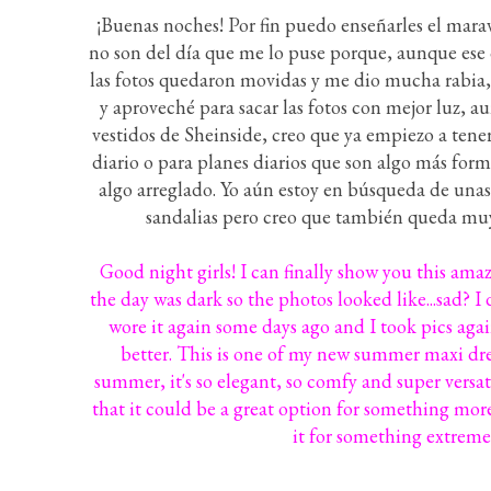
¡Buenas noches! Por fin puedo enseñarles el maravi
no son del día que me lo puse porque, aunque ese d
las fotos quedaron movidas y me dio mucha rabia, as
y aproveché para sacar las fotos con mejor luz, 
vestidos de Sheinside, creo que ya empiezo a tene
diario o para planes diarios que son algo más fo
algo arreglado. Yo aún estoy en búsqueda de unas 
sandalias pero creo que también queda mu
Good night girls! I can finally show you this amazi
the day was dark so the photos looked like...sad? I 
wore it again some days ago and I took pics agai
better. This is one of my new summer maxi dres
summer, it's so elegant, so comfy and super versat
that it could be a great option for something more
it for something extreme