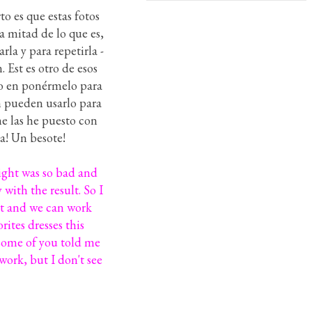
o es que estas fotos
a mitad de lo que es,
la y para repetirla -
Est es otro de esos
do en ponérmelo para
n pueden usarlo para
me las he puesto con
na! Un besote!
light was so bad and
 with the result. So I
ght and we can work
ites dresses this
t some of you told me
work, but I don't see