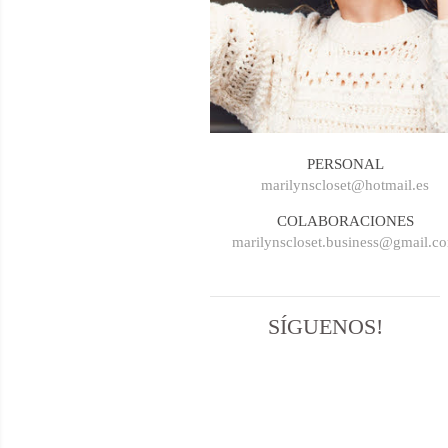
PERSONAL
marilynscloset@hotmail.es
COLABORACIONES
marilynscloset.business@gmail.c
SÍGUENOS!