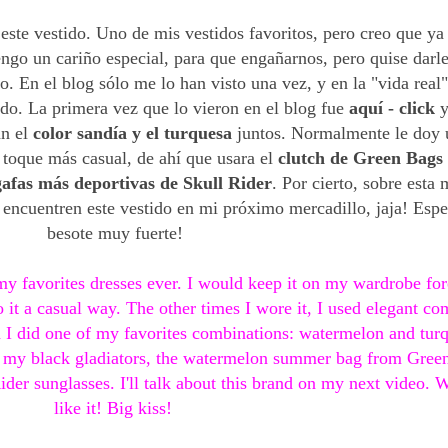
este vestido. Uno de mis vestidos favoritos, pero creo que ya 
 tengo un cariño especial, para que engañarnos, pero quise dar
vo. En el blog sólo me lo han visto una vez, y en la "vida real
o. La primera vez que lo vieron en el blog fue
aquí - click
y
an el
color sandía y el turquesa
juntos. Normalmente le doy u
 toque más casual, de ahí que usara el
clutch de Green Bags
afas más deportivas de Skull Rider
. Por cierto, sobre esta 
encuentren este vestido en mi próximo mercadillo, jaja! Espe
besote muy fuerte!
y favorites dresses ever. I would keep it on my wardrobe forev
o it a casual way. The other times I wore it, I used elegant co
 I did one of my favorites combinations: watermelon and turq
p my black gladiators, the watermelon summer bag from Green
der sunglasses. I'll talk about this brand on my next video. W
like it! Big kiss!