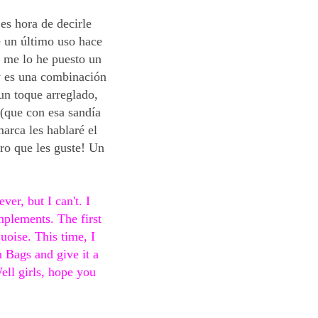
es hora de decirle
le un último uso hace
" me lo he puesto un
 es una combinación
n toque arreglado,
(que con esa sandía
marca les hablaré el
ro que les guste! Un
er, but I can't. I
mplements. The first
uoise. This time, I
 Bags and give it a
ell girls, hope you