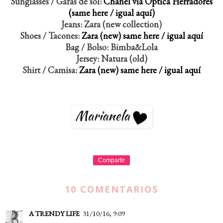
Sunglasses / Gafas de sol:
Chanel via Óptica Herradores
(same here / igual aquí)
Jeans: Zara (new collection)
Shoes / Tacones:
Zara (new) same here / igual aquí
Bag / Bolso: Bimba&Lola
Jersey: Natura (old)
Shirt / Camisa:
Zara (new) same here / igual aquí
Compartir
10 COMENTARIOS
A TRENDY LIFE
31/10/16, 9:09