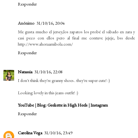
Responder
Anónimo
31/10/16, 20:04
Me gusta mucho el jersey,los zapatos los probé el sábado en zara y
casi peco con ellos pero al final me contuve jejeje, bss desde
http://www.ahoraamibola.com/
Responder
Natassia
31/10/16, 22:08
I don't think they're granny shoes.. they're super cute! :)
Looking lovely in this jeans outfit! :)
YouTube
|
Blog: Geekette in High Heels
|
Instagram
Responder
Carolina Vega
31/10/16, 23:49