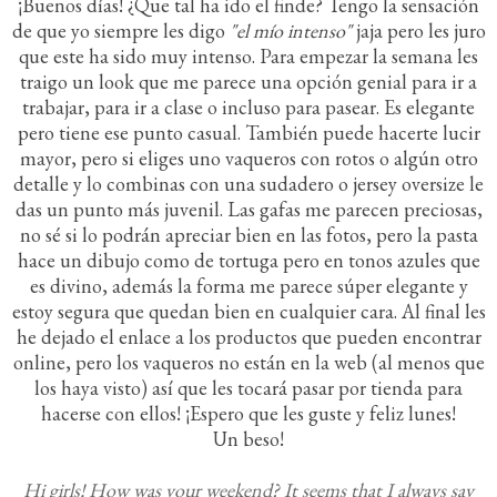
¡Buenos días! ¿Que tal ha ido el finde? Tengo la sensación
de que yo siempre les digo
"el mío intenso"
jaja pero les juro
que este ha sido muy intenso. Para empezar la semana les
traigo un look que me parece una opción genial para ir a
trabajar, para ir a clase o incluso para pasear. Es elegante
pero tiene ese punto casual. También puede hacerte lucir
mayor, pero si eliges uno vaqueros con rotos o algún otro
detalle y lo combinas con una sudadero o jersey oversize le
das un punto más juvenil. Las gafas me parecen preciosas,
no sé si lo podrán apreciar bien en las fotos, pero la pasta
hace un dibujo como de tortuga pero en tonos azules que
es divino, además la forma me parece súper elegante y
estoy segura que quedan bien en cualquier cara. Al final les
he dejado el enlace a los productos que pueden encontrar
online, pero los vaqueros no están en la web (al menos que
los haya visto) así que les tocará pasar por tienda para
hacerse con ellos! ¡Espero que les guste y feliz lunes!
Un beso!
Hi girls! How was your weekend? It seems that I always say