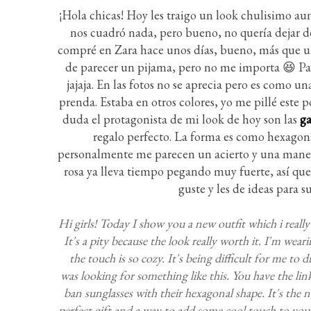
¡Hola chicas! Hoy les traigo un look chulisimo aun
nos cuadró nada, pero bueno, no quería dejar d
compré en Zara hace unos días, bueno, más que un
de parecer un pijama, pero no me importa 😆 Pas
jajaja. En las fotos no se aprecia pero es como una
prenda. Estaba en otros colores, yo me pillé est
duda el protagonista de mi look de hoy son las
ga
regalo perfecto. La forma es como hexagona
personalmente me parecen un acierto y una manera
rosa ya lleva tiempo pegando muy fuerte, así que 
guste y les de ideas para 
Hi girls! Today I show you a new outfit which i really 
It's a pity because the look really worth it. I'm wea
the touch is so cozy. It's being difficult for me to
was looking for something like this. You have the lin
ban sunglasses with their hexagonal shape. It's the 
perfect gift and a way to add some cool touch to you 