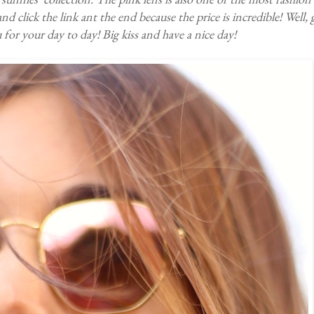
d click the link ant the end because the price is incredible! Well, g
 for your day to day! Big kiss and have a nice day!