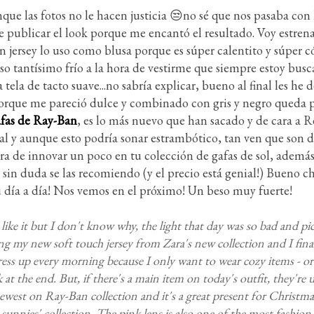
que las fotos no le hacen justicia 😒no sé que nos pasaba con 
e publicar el look porque me encantó el resultado. Voy estren
 jersey lo uso como blusa porque es súper calentito y súper 
o tantísimo frío a la hora de vestirme que siempre estoy bus
 tela de tacto suave...no sabría explicar, bueno al final les he d
e porque me pareció dulce y combinado con gris y negro queda 
fas de Ray-Ban
, es lo más nuevo que han sacado y de cara a 
l y aunque esto podría sonar estrambótico, tan ven que son d
 de innovar un poco en tu colección de gafas de sol, además 
sin duda se las recomiendo (y el precio está genial!) Bueno ch
su día a día! Nos vemos en el próximo! Un beso muy fuerte!
like it but I don't know why, the light that day was so bad and pic
ring my new soft touch jersey from Zara's new collection and I fina
 dress up every morning because I only want to wear cozy items - or
k at the end. But, if there's a main item on today's outfit, they'
newest on Ray-Ban collection and it's a great present for Christmas
sunnies' collection. The pink lens is also one of the most fashion