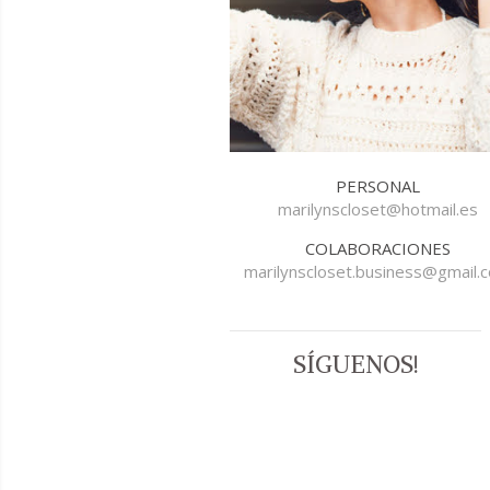
PERSONAL
marilynscloset@hotmail.es
COLABORACIONES
marilynscloset.business@gmail.
SÍGUENOS!