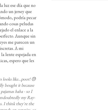
la luz ese día que no
ando un jersey que
cómodo, podría pecar
cando cosas peludas
ejado el enlace a la
perfecto. Aunque sin
Reyes me parecen un
iscretas. A mi
la lente espejada en
icas, espero que les
s looks like...poor! 😓
lly bought it because
 pajamas haha - so I
re undoubtedly my Ray-
. I think they're the
 trends on sunnies, so