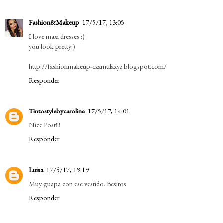
Fashion&Makeup
17/5/17, 13:05
I love maxi dresses :)
you look pretty:)
http://fashionmakeup-czarnulaxyz.blogspot.com/
Responder
Tintostylebycarolina
17/5/17, 14:01
Nice Post!!!
Responder
Luisa
17/5/17, 19:19
Muy guapa con ese vestido. Besitos
Responder