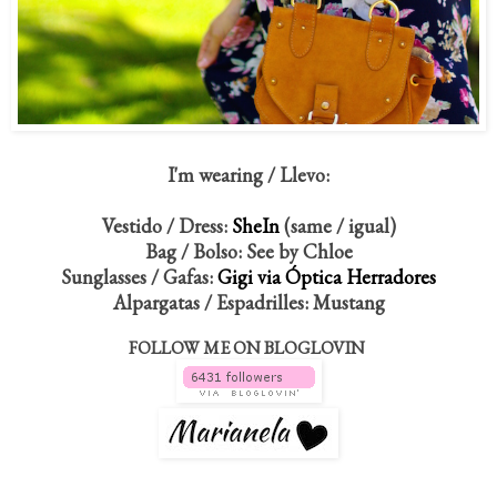
I'm wearing / Llevo:
Vestido / Dress:
SheIn
(same / igual)
Bag / Bolso: See by
Chloe
Sunglasses / Gafas:
Gigi via Óptica Herradores
Alpargatas / Espadrilles: Mustang
FOLLOW ME ON BLOGLOVIN