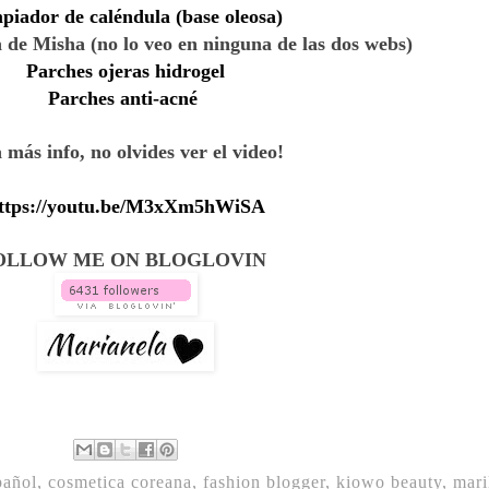
piador de caléndula (base oleosa)
de Misha (no lo veo en ninguna de las dos webs)
Parches ojeras hidrogel
Parches anti-acné
 más info, no olvides ver el video!
ttps://youtu.be/M3xXm5hWiSA
OLLOW ME ON BLOGLOVIN
pañol
,
cosmetica coreana
,
fashion blogger
,
kiowo beauty
,
mari