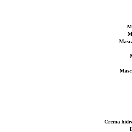
M
M
Masca
Masca
Crema hidra