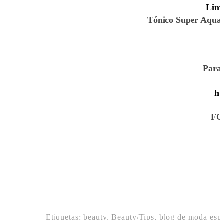
Lim
Tónico Super Aqua 
Para
h
F
Etiquetas:
beauty
,
Beauty/Tips
,
blog de moda es