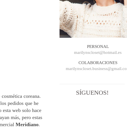
PERSONAL
marilynscloset@hotmail.es
COLABORACIONES
marilynscloset.business@gmail.c
SÍGUENOS!
e cosmética coreana.
 los pedidos que he
o esta web solo hace
ayan más, pero estas
mercial
Meridiano
.