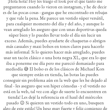
¡Hola hola! Hoy les traigo el look por el que tanto me
preguntaron cuando lo vieron en instagram, y he de decir
es de las pocas cosas - gangas que he encontrado en rebajas
y que vale la pena. Me parece un vestido súper versátil,
para cualquier momento del día y del año, y aunque lo
vean arreglado les aseguro que con unas deportivas queda
súper bien y lo puedes llevar todo el día sin lucir un
exceso. Además, puedes ayudarte de chaquetas o abrigos
más casuales y maxi bolsos en tonos claros para hacerlo
más informal. Si lo quieres hacer más arreglado, puedes
usar un tacón clásico o una bota negra XL, que era lo que
iba a ponerme ese día pero me pareció demasiado para
mediodía 😅 El bolso es de los clásicos de Michael Kors
que siempre están en tienda, las botas las puedes
conseguir sin problema aún en la web que les he dejado al
final - les aseguro que son hiper cómodas - y el vestido no
está en la web, tal vez con algo de suerte lo encuentren en
tienda! Les dejé la referencia en el haul del miércoles
pasado 😉 Si quieren un vestido todo en uno, busquen
algo de este estilo! Un beso muy fuerte y feliz comienzo de