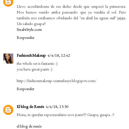
Llevo acordándome de ese dicho desde que empezó la primavera.
Nos hemos venido arriba pensando que ya vendría el sol. Pero
también nos estábamos olvidando del "en abril las aguas mil" jajaja.
Un saludo guapa!!
Steal4Style.com
Responder
Fashion&Makeup
4/4/18, 12:42
the whole set is fantastic :)
you have great pants :)
http://fashionmakeup-czarnulaxyz.blogspot.com/
Responder
El blog de Renée
4/4/18, 13:30
Nena, te quedan espectaculares esos jeans!!!! Guapa, guapa...!!
el blog de renée