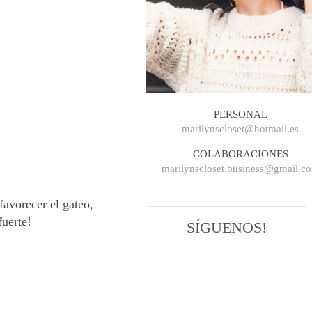
PERSONAL
marilynscloset@hotmail.es
COLABORACIONES
marilynscloset.business@gmail.c
avorecer el gateo,
fuerte!
SÍGUENOS!